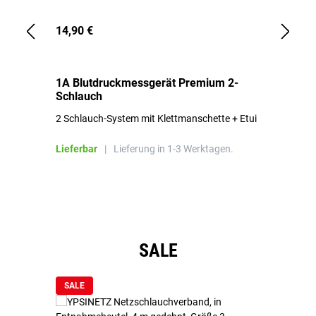
14,90 €
1,
1A Blutdruckmessgerät Premium 2-
1A
Schlauch
in
2 Schlauch-System mit Klettmanschette + Etui
To
Bl
Lieferbar
|
Lieferung in 1-3 Werktagen.
Li
Produktgalerie überspringen
SALE
SALE