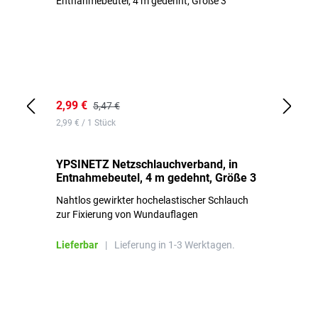
2,99 €
7,
5,47 €
2,99 € / 1 Stück
0,1
YPSINETZ Netzschlauchverband, in
YP
Entnahmebeutel, 4 m gedehnt, Größe 3
Ki
Nahtlos gewirkter hochelastischer Schlauch
zur Fixierung von Wundauflagen
Li
Lieferbar
|
Lieferung in 1-3 Werktagen.