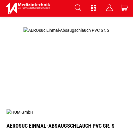
V
B
C
Zum Hauptinhalt springen
AEROSUC EINMAL-ABSAUGSCHLAUCH PVC GR. S