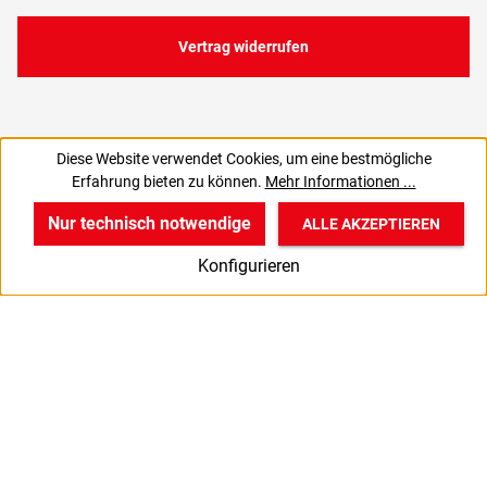
Vertrag widerrufen
Diese Website verwendet Cookies, um eine bestmögliche
1,79 €
2,14 €
Erfahrung bieten zu können.
Mehr Informationen ...
C
1,50 € zzgl. MwSt., | zzgl. Versand
Nur technisch notwendige
ALLE AKZEPTIEREN
w
v
B
Konfigurieren
Start
Produkte
Anmelden