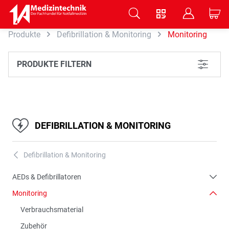
V
B
C
Produkte
Defibrillation & Monitoring
Monitoring
Zum Hauptinhalt springen
PRODUKTE FILTERN
L
DEFIBRILLATION & MONITORING
Defibrillation & Monitoring
A
AEDs & Defibrillatoren
Monitoring
Verbrauchsmaterial
Zubehör