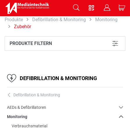
V
B
C
Produkte
Defibrillation & Monitoring
Monitoring
Zum Hauptinhalt springen
Zubehör
PRODUKTE FILTERN
L
DEFIBRILLATION & MONITORING
Defibrillation & Monitoring
A
AEDs & Defibrillatoren
Monitoring
Verbrauchsmaterial