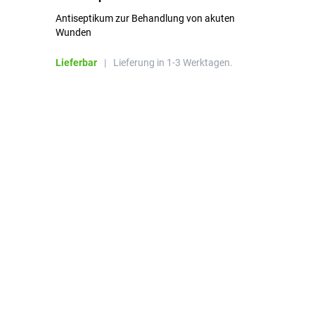
Pa
Antiseptikum zur Behandlung von akuten
10
Wunden
al
ha
Lieferbar
|
Lieferung in 1-3 Werktagen.
Li