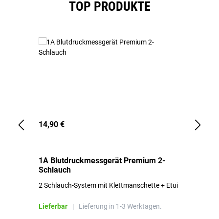
TOP PRODUKTE
14,90 €
1,
1A Blutdruckmessgerät Premium 2-
1A
Schlauch
in
2 Schlauch-System mit Klettmanschette + Etui
To
Bl
Lieferbar
|
Lieferung in 1-3 Werktagen.
Li