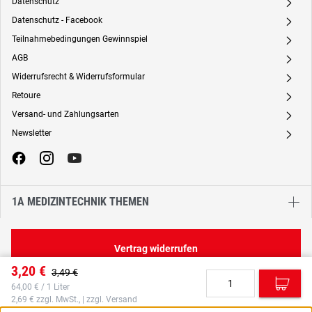
Datenschutz
A
Datenschutz - Facebook
A
Teilnahmebedingungen Gewinnspiel
A
AGB
A
Widerrufsrecht & Widerrufsformular
A
Retoure
A
Versand- und Zahlungsarten
A
Newsletter
A
1A MEDIZINTECHNIK THEMEN
Vertrag widerrufen
3,20 €
3,49 €
C
64,00 € / 1 Liter
2,69 € zzgl. MwSt., | zzgl. Versand