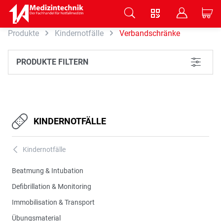
V
B
C
Produkte
Kindernotfälle
Verbandschränke
Zum Hauptinhalt springen
PRODUKTE FILTERN
L
KINDERNOTFÄLLE
Kindernotfälle
A
Beatmung & Intubation
Defibrillation & Monitoring
Immobilisation & Transport
Übungsmaterial