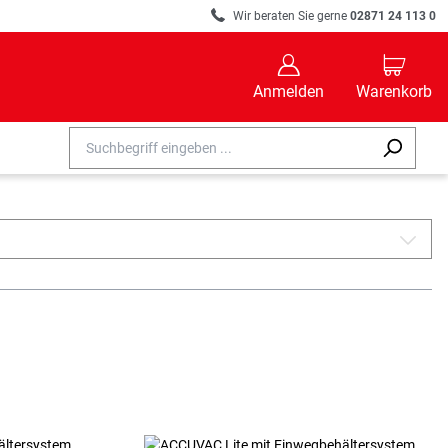
R
Wir beraten Sie gerne
02871 24 113 0
B
C
Anmelden
Warenkorb
A