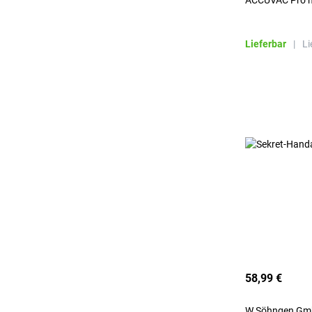
ACCUVAC Pro m
Lieferbar
|
Li
58,99 €
W.Söhngen G