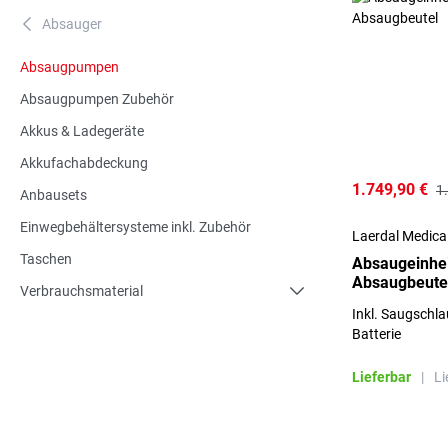
Absauger
A
Absaugpumpen
Absaugpumpen Zubehör
Akkus & Ladegeräte
Akkufachabdeckung
1.749,90 €
1
Anbausets
Einwegbehältersysteme inkl. Zubehör
Laerdal Medic
Taschen
Absaugeinhei
Absaugbeute
Verbrauchsmaterial
Inkl. Saugschla
Batterie
Lieferbar
|
Li