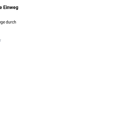
e Einweg
ege durch
r