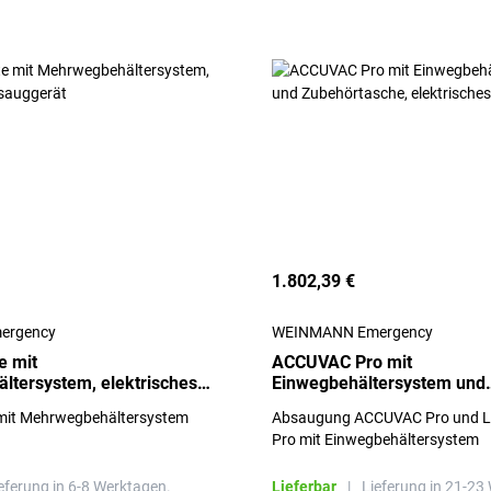
1.802,39 €
ergency
WEINMANN Emergency
e mit
ACCUVAC Pro mit
tersystem, elektrisches
Einwegbehältersystem und
Zubehörtasche, elektrische
mit Mehrwegbehältersystem
Absaugung ACCUVAC Pro und L
Absauggerät
Pro mit Einwegbehältersystem
eferung in 6-8 Werktagen.
Lieferbar
|
Lieferung in 21-23