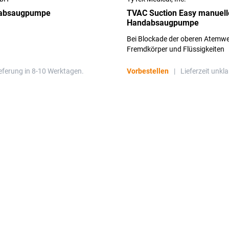
dabsaugpumpe
TVAC Suction Easy manuell
Handabsaugpumpe
Bei Blockade der oberen Atemw
Fremdkörper und Flüssigkeiten
eferung in 8-10 Werktagen.
Vorbestellen
|
Lieferzeit unkla