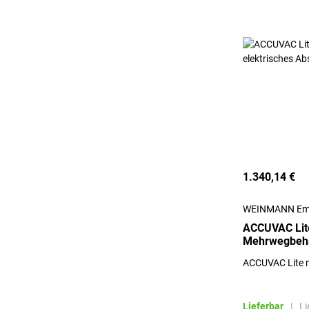
1.340,14 €
WEINMANN Em
ACCUVAC Lit
Mehrwegbehäl
Absauggerät
ACCUVAC Lite 
Lieferbar
|
Li