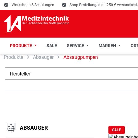
E
Workshops & Schulungen
E
Shop-Bestellungen ab 250 € versandkoste
PRODUKTE
SALE
SERVICE
MARKEN
ORT
Produkte
Absauger
Absaugpumpen
 Hauptinhalt springen
Zur Suche springen
Zur Hauptnavigation springen
Hersteller
ABSAUGER
SALE