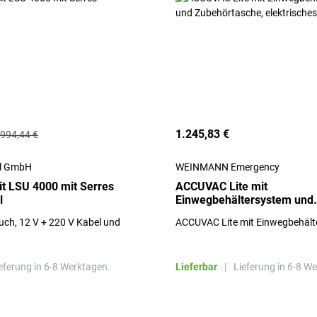
1.245,83 €
.994,44 €
al GmbH
WEINMANN Emergency
t LSU 4000 mit Serres
ACCUVAC Lite mit
l
Einwegbehältersystem und
Zubehörtasche, elektrische
uch, 12 V + 220 V Kabel und
ACCUVAC Lite mit Einwegbehält
Absauggerät
eferung in 6-8 Werktagen.
Lieferbar
|
Lieferung in 6-8 W