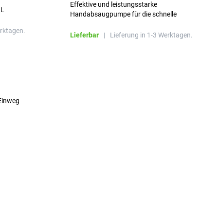
Effektive und leistungsstarke
 L
Handabsaugpumpe für die schnelle
Absaugung von Flüssigkeiten aus Mund- und
erktagen.
Nasenbereich in Notfallsituationen.
Lieferbar
|
Lieferung in 1-3 Werktagen.