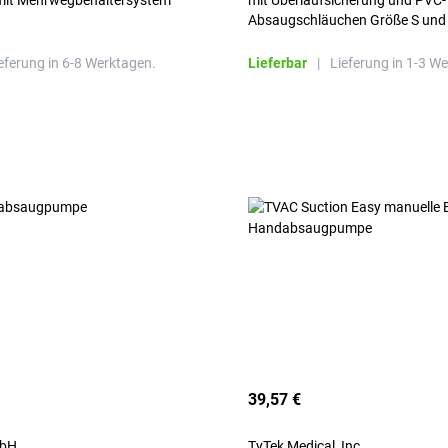
it Mehrwegbehältersystem
mit Überlaufsicherung und PVC-
Absaugschläuchen Größe S und
eferung in 6-8 Werktagen.
Lieferbar
|
Lieferung in 1-3 W
39,57 €
mbH
TyTek Medical, Inc.