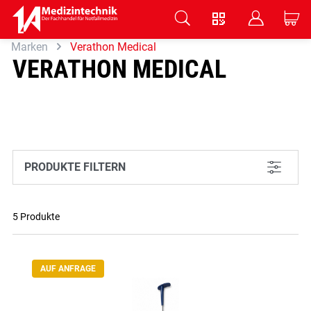
V
B
C
Marken
Verathon Medical
Zum Hauptinhalt springen
VERATHON MEDICAL
PRODUKTE FILTERN
L
5 Produkte
AUF ANFRAGE