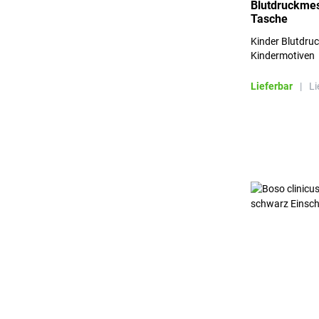
Blutdruckmess
Tasche
Kinder Blutdru
Kindermotiven
Lieferbar
|
Li