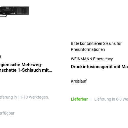
Bitte kontaktieren Sie uns für
Preisinformationen
H
WEINMANN Emergency
hygienische Mehrweg-
Druckinfusionsgerät mit M
schette 1-Schlauch mit
hluss
Kreislauf
eferung in 11-13 Werktagen.
Lieferbar
|
Lieferung in 6-8 W
erfügbar