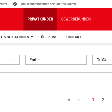
nfrei
E
Familienunternehmen seit über 20 Jahren
PRIVATKUNDEN
GEWERBEKUNDEN
E & SITUATIONEN
ÜBER UNS
KONTAKT
Farbe
Größe
A
A
Seite
Seite
1
2
H
A