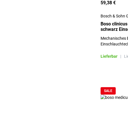
59,38 €
Bosch & Sohn 
Boso clinicu
schwarz Eins
Klettenmansc
Mechanisches 
Einschlauchtech
Klettenmansche
(Abbildung Mode
Lieferbar
|
Li
SALE