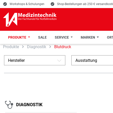
E
Workshops & Schulungen
E
Shop-Bestellungen ab 250 € versandkoste
PRODUKTE
SALE
SERVICE
MARKEN
ORT
Produkte
Diagnostik
Blutdruck
 Hauptinhalt springen
Zur Suche springen
Zur Hauptnavigation springen
Hersteller
Ausstattung
A
DIAGNOSTIK