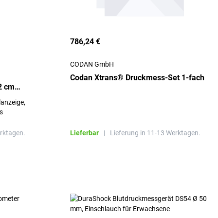
786,24 €
CODAN GmbH
Codan Xtrans® Druckmess-Set 1-fach
2 cm
anzeige,
s
erktagen.
Lieferbar
|
Lieferung in 11-13 Werktagen.