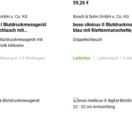
59,26 €
GmbH u. Co. KG
Bosch & Sohn GmbH u. Co. KG
s I Blutdruckmessgerät
boso clinicus II Blutdruckm
chlauch mit
blau mit Klettenmanschett
hette
Blutdruckmessgerät mit
Doppelschlauch
nik inklusive
tte und Reißverschluss-Etui
ll: blau)
eferung in 1-3 Werktagen.
Lieferbar
|
Lieferung in 1-3 W