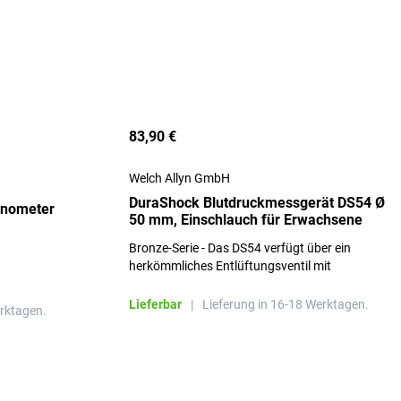
83,90 €
Welch Allyn GmbH
DuraShock Blutdruckmessgerät DS54 Ø
anometer
50 mm, Einschlauch für Erwachsene
Bronze-Serie - Das DS54 verfügt über ein
herkömmliches Entlüftungsventil mit
Flügelschrauben
Lieferbar
|
Lieferung in 16-18 Werktagen.
erktagen.