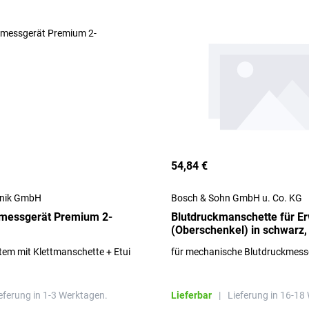
54,84 €
hnik GmbH
Bosch & Sohn GmbH u. Co. KG
kmessgerät Premium 2-
Blutdruckmanschette für E
(Oberschenkel) in schwarz,
tem mit Klettmanschette + Etui
für mechanische Blutdruckmess
eferung in 1-3 Werktagen.
Lieferbar
|
Lieferung in 16-18