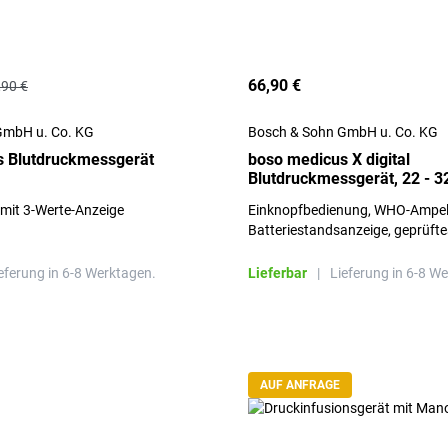
66,90 €
,90 €
GmbH u. Co. KG
Bosch & Sohn GmbH u. Co. KG
s Blutdruckmessgerät
boso medicus X digital
Blutdruckmessgerät, 22 - 3
Armumfang
 mit 3-Werte-Anzeige
Einknopfbedienung, WHO-Ampel
Batteriestandsanzeige, geprüfte
Medizinprodukt
eferung in 6-8 Werktagen.
Lieferbar
|
Lieferung in 6-8 W
AUF ANFRAGE