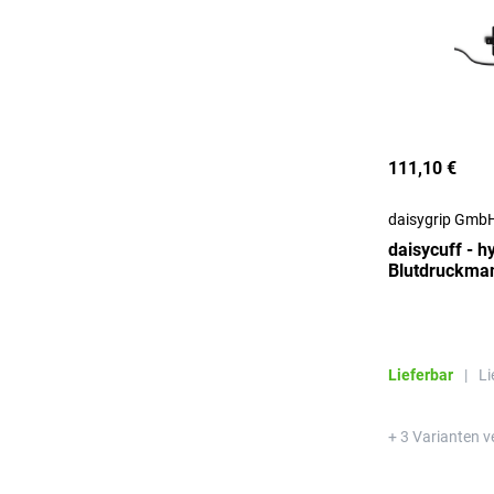
111,10 €
daisygrip Gmb
daisycuff - 
Blutdruckman
MQ-Rastansc
Lieferbar
|
Li
+ 3 Varianten v