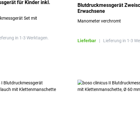
gerät für Kinder inkl.
Blutdruckmessgerät Zweisc
Erwachsene
ckmessgerät Set mit
Manometer verchromt
eferung in 1-3 Werktagen.
Lieferbar
|
Lieferung in 1-3 W