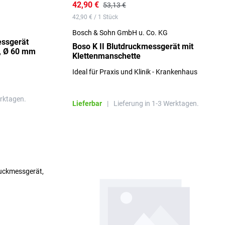
42,90 €
53,13 €
42,90 € / 1 Stück
Bosch & Sohn GmbH u. Co. KG
essgerät
Boso K II Blutdruckmessgerät mit
e, Ø 60 mm
Klettenmanschette
Ideal für Praxis und Klinik - Krankenhaus
erktagen.
Lieferbar
|
Lieferung in 1-3 Werktagen.