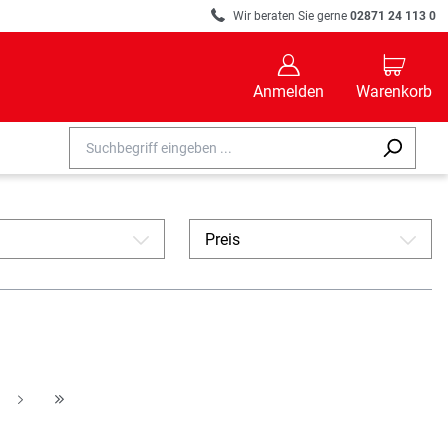
R
Wir beraten Sie gerne
02871 24 113 0
B
C
Anmelden
Warenkorb
Preis
A
A
A
H