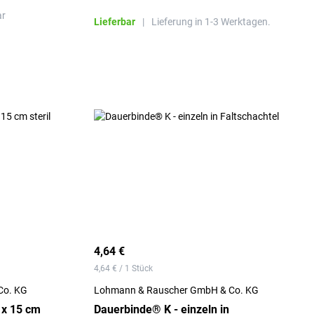
ar
Lieferbar
|
Lieferung in 1-3 Werktagen.
4,64 €
4,64 € / 1 Stück
Co. KG
Lohmann & Rauscher GmbH & Co. KG
 x 15 cm
Dauerbinde® K - einzeln in