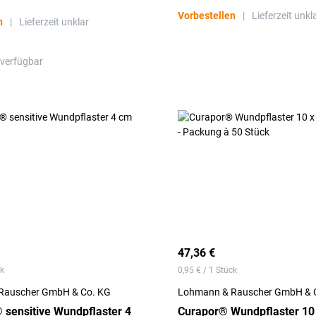
Vorbestellen
|
Lieferzeit unkl
n
|
Lieferzeit unklar
 verfügbar
47,36 €
ck
0,95 € / 1 Stück
Rauscher GmbH & Co. KG
Lohmann & Rauscher GmbH & 
 sensitive Wundpflaster 4
Curapor® Wundpflaster 10