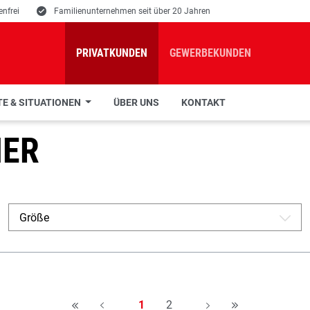
nfrei
E
Familienunternehmen seit über 20 Jahren
PRIVATKUNDEN
GEWERBEKUNDEN
E & SITUATIONEN
ÜBER UNS
KONTAKT
HER
Größe
A
Seite
Seite
1
2
H
A
A
H