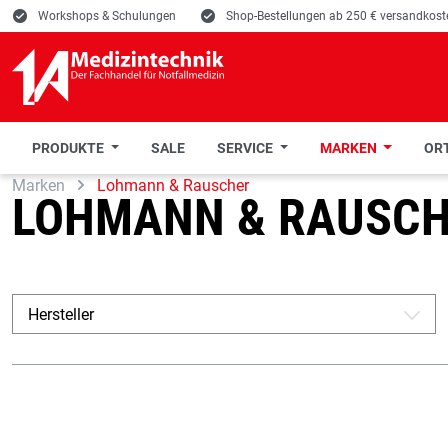
E
Workshops & Schulungen
E
Shop-Bestellungen ab 250 € versandkoste
PRODUKTE
SALE
SERVICE
MARKEN
ORT
Marken
Lohmann & Rauscher
 Hauptinhalt springen
Zur Suche springen
Zur Hauptnavigation springen
LOHMANN & RAUSC
Hersteller
A