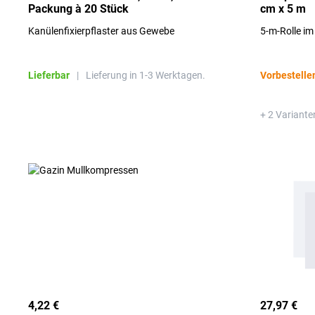
Packung à 20 Stück
cm x 5 m
Kanülenfixierpflaster aus Gewebe
5-m-Rolle i
Lieferbar
|
Lieferung in 1-3 Werktagen.
Vorbestelle
+ 2 Variante
4,22 €
27,97 €