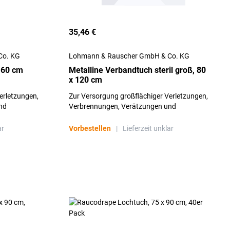
35,46 €
Co. KG
Lohmann & Rauscher GmbH & Co. KG
 60 cm
Metalline Verbandtuch steril groß, 80
x 120 cm
erletzungen,
Zur Versorgung großflächiger Verletzungen,
nd
Verbrennungen, Verätzungen und
fe und im
Schürfwunden, in der Ersten Hilfe und im
Notfalleinsatz
ar
Vorbestellen
|
Lieferzeit unklar