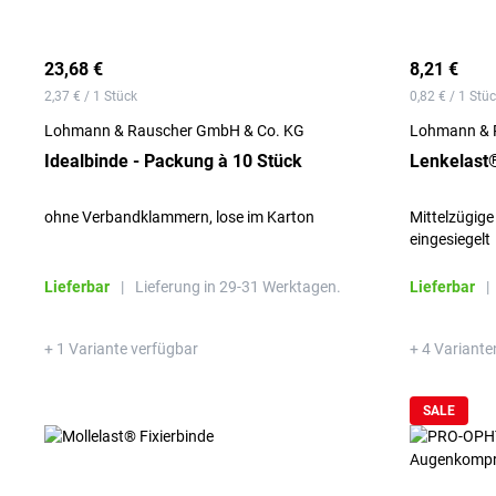
23,68 €
8,21 €
2,37 € / 1 Stück
0,82 € / 1 Stü
Lohmann & Rauscher GmbH & Co. KG
Lohmann & 
Idealbinde - Packung à 10 Stück
Lenkelast®
ohne Verbandklammern, lose im Karton
Mittelzügige 
eingesiegelt
Lieferbar
|
Lieferung in 29-31 Werktagen.
Lieferbar
|
+ 1 Variante verfügbar
+ 4 Variante
SALE