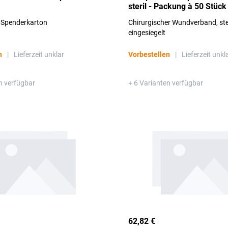
steril - Packung à 50 Stück
m Spenderkarton
Chirurgischer Wundverband, ster
eingesiegelt
n
|
Lieferzeit unklar
Vorbestellen
|
Lieferzeit unkl
n verfügbar
+ 6 Varianten verfügbar
62,82 €