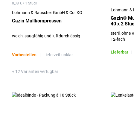
0,08 € / 1 Stück
Lohmann & 
Lohmann & Rauscher GmbH & Co. KG
Gazin® Mu
Gazin Mullkompressen
40 x 2 Stü
steril, ohne
weich, saugfähig und luftdurchlässig
12-fach
Lieferbar
|
Vorbestellen
|
Lieferzeit unklar
+ 12 Varianten verfügbar