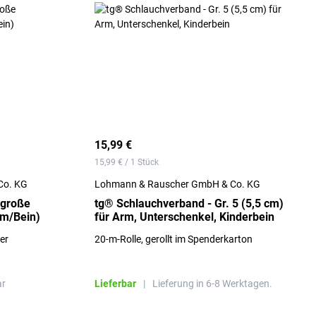
15,99 €
15,99 € / 1 Stück
Co. KG
Lohmann & Rauscher GmbH & Co. KG
 große
tg® Schlauchverband - Gr. 5 (5,5 cm)
rm/Bein)
für Arm, Unterschenkel, Kinderbein
er
20-m-Rolle, gerollt im Spenderkarton
ar
Lieferbar
|
Lieferung in 6-8 Werktagen.