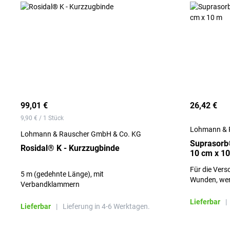
99,01 €
26,42 €
9,90 € / 1 Stück
Lohmann & 
Lohmann & Rauscher GmbH & Co. KG
Suprasorb
Rosidal® K - Kurzzugbinde
10 cm x 1
Für die Vers
5 m (gedehnte Länge), mit
Wunden, wen
Verbandklammern
und oberfläc
Lieferbar
|
Lieferbar
|
Lieferung in 4-6 Werktagen.