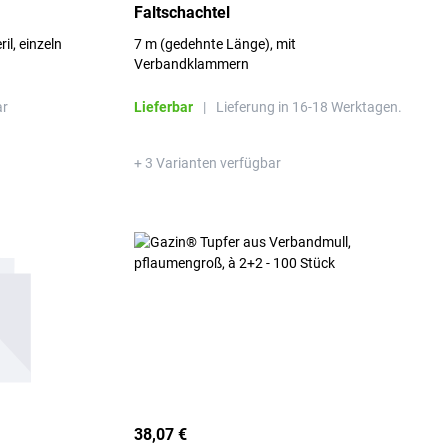
Faltschachtel
il, einzeln
7 m (gedehnte Länge), mit
Verbandklammern
ar
Lieferbar
|
Lieferung in 16-18 Werktagen.
+ 3 Varianten verfügbar
38,07 €