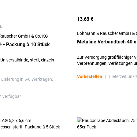
13,63 €
ck
Lohmann & Rauscher GmbH & 
Rauscher GmbH & Co. KG
Metaline Verbandtuch 40 x
 - Packung à 10 Stück
Zur Versorgung großflächiger V
Universalbinde, steril, einzeln
Verbrennungen, Verätzungen u
Schürfwunden, in der Ersten Hil
Notfalleinsatz
Vorbestellen
|
Lieferzeit unkl
Lieferung in 6-8 Werktagen.
n verfügbar