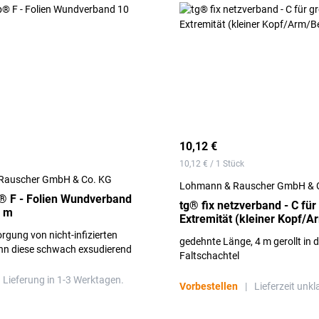
10,12 €
10,12 € / 1 Stück
Rauscher GmbH & Co. KG
Lohmann & Rauscher GmbH & 
® F - Folien Wundverband
tg® fix netzverband - C für
0 m
Extremität (kleiner Kopf/A
orgung von nicht-infizierten
gedehnte Länge, 4 m gerollt in d
n diese schwach exsudierend
Faltschachtel
hlich sind
Lieferung in 1-3 Werktagen.
Vorbestellen
|
Lieferzeit unkl