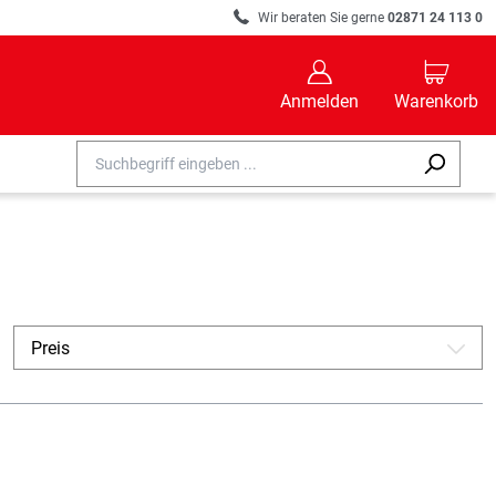
R
Wir beraten Sie gerne
02871 24 113 0
B
C
Anmelden
Warenkorb
Preis
A