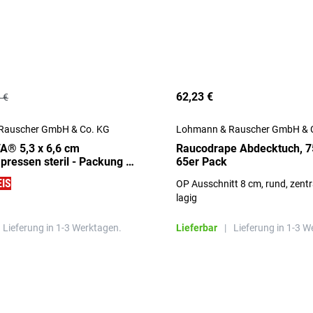
62,23 €
 €
Rauscher GmbH & Co. KG
Lohmann & Rauscher GmbH & 
® 5,3 x 6,6 cm
Raucodrape Abdecktuch, 7
ressen steril - Packung à
65er Pack
IS
OP Ausschnitt 8 cm, rund, zentral
lagig
Lieferung in 1-3 Werktagen.
Lieferbar
|
Lieferung in 1-3 W