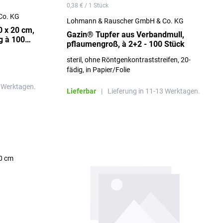
0,38 € / 1 Stück
Co. KG
Lohmann & Rauscher GmbH & Co. KG
 x 20 cm,
Gazin® Tupfer aus Verbandmull,
g à 100
pflaumengroß, à 2+2 - 100 Stück
steril, ohne Röntgenkontraststreifen, 20-
fädig, in Papier/Folie
8 Werktagen.
Lieferbar
|
Lieferung in 11-13 Werktagen.