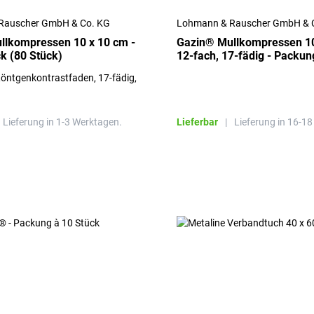
Rauscher GmbH & Co. KG
Lohmann & Rauscher GmbH & 
llkompressen 10 x 10 cm -
Gazin® Mullkompressen 10
ck (80 Stück)
12-fach, 17-fädig - Packun
Stück
 Röntgenkontrastfaden, 17-fädig,
Lieferung in 1-3 Werktagen.
Lieferbar
|
Lieferung in 16-1