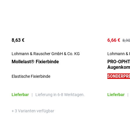
8,63 €
6,66 €
8,90
Lohmann & Rauscher GmbH & Co. KG
Lohmann & 
Mollelast® Fixierbinde
PRO-OPHTA
Augenkomp
5 Stück
SONDERPRE
Elastische Fixierbinde
Lieferbar
|
Lieferung in 6-8 Werktagen.
Lieferbar
|
+ 3 Varianten verfügbar