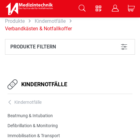
V
B
C
Produkte
Kindernotfälle
Zum Hauptinhalt springen
Verbandkästen & Notfallkoffer
PRODUKTE FILTERN
L
KINDERNOTFÄLLE
Kindernotfälle
A
Beatmung & Intubation
Defibrillation & Monitoring
Immobilisation & Transport