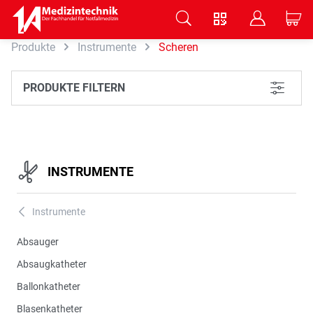
V
B
C
Produkte
Instrumente
Scheren
Zum Hauptinhalt springen
PRODUKTE FILTERN
L
INSTRUMENTE
Instrumente
A
Absauger
Absaugkatheter
Ballonkatheter
Blasenkatheter