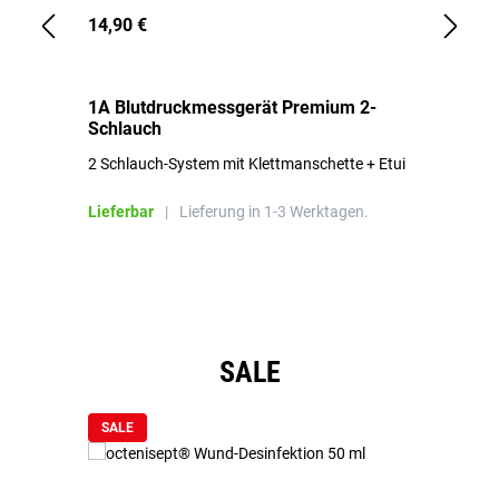
14,90 €
1,
1A Blutdruckmessgerät Premium 2-
1A
Schlauch
in
2 Schlauch-System mit Klettmanschette + Etui
To
Bl
Lieferbar
|
Lieferung in 1-3 Werktagen.
Li
Produktgalerie überspringen
SALE
SALE