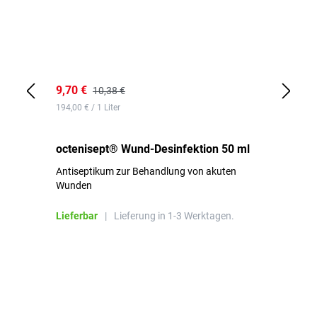
9,70 €
10
10,38 €
194,00 € / 1 Liter
de
octenisept® Wund-Desinfektion 50 ml
Pa
Antiseptikum zur Behandlung von akuten
10
Wunden
al
ha
Lieferbar
|
Lieferung in 1-3 Werktagen.
Li