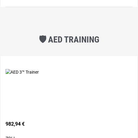
🛡️️️ AED TRAINING
982,94 €