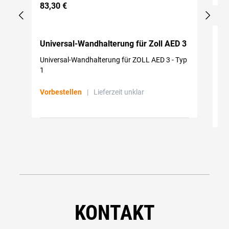
83,30 €
90
Universal-Wandhalterung für Zoll AED 3
Un
in
Universal-Wandhalterung für ZOLL AED 3 - Typ
Un
1
Tr
Vorbestellen
|
Lieferzeit unklar
Vo
KONTAKT