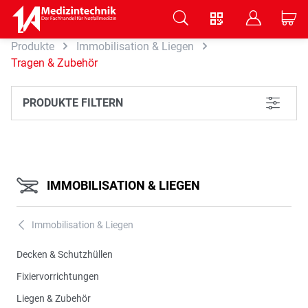
V
B
C
Produkte
Immobilisation & Liegen
Zum Hauptinhalt springen
Tragen & Zubehör
PRODUKTE FILTERN
L
IMMOBILISATION & LIEGEN
Immobilisation & Liegen
A
Decken & Schutzhüllen
Fixiervorrichtungen
Liegen & Zubehör