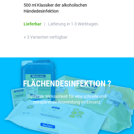
500 ml Klassiker der alkoholischen
Mit
Händedesinfektion
Ha
pa
Lieferbar
|
Lieferung in 1-3 Werktagen.
Li
+ 3 Varianten verfügbar
+ 
FLÄCHENDESINFEKTION ?
Optimale Wirksamkeit für eine schnelle und
zeitsparende Anwendung im Einsatz.