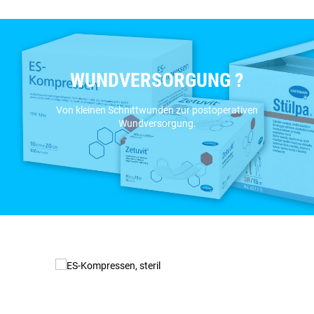
WUNDVERSORGUNG ?
Von kleinen Schnittwunden zur postoperativen
Wundversorgung.
Produktgalerie überspringen