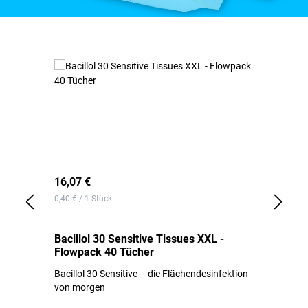
Produktgalerie überspringen
16,07 €
17
0,40 € / 1 Stück
0,2
Bacillol 30 Sensitive Tissues XXL -
Ba
Flowpack 40 Tücher
Tü
r
Bacillol 30 Sensitive – die Flächendesinfektion
Al
t
von morgen
um
Fl