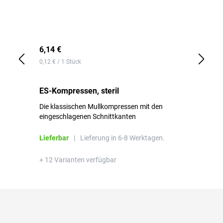
6,14 €
19
0,12 € / 1 Stück
3,8
, 1
ES-Kompressen, steril
Ze
Die klassischen Mullkompressen mit den
Di
eingeschlagenen Schnittkanten
se
Lieferbar
|
Lieferung in 6-8 Werktagen.
Li
+ 12 Varianten verfügbar
+ 