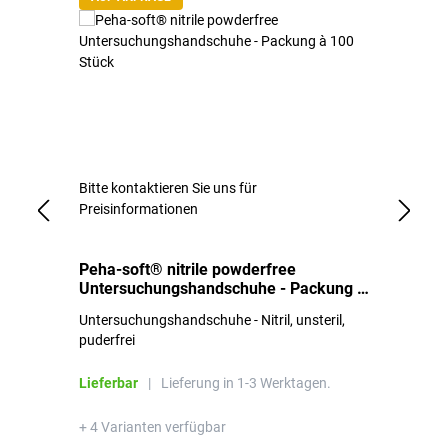
Bitte kontaktieren Sie uns für
Bi
Preisinformationen
Pr
e -
Peha-soft® nitrile powderfree
Ha
Untersuchungshandschuhe - Packung à
po
100 Stück
se
Untersuchungshandschuhe - Nitril, unsteril,
Ni
puderfrei
la
Lieferbar
|
Lieferung in 1-3 Werktagen.
Li
+ 4 Varianten verfügbar
+ 