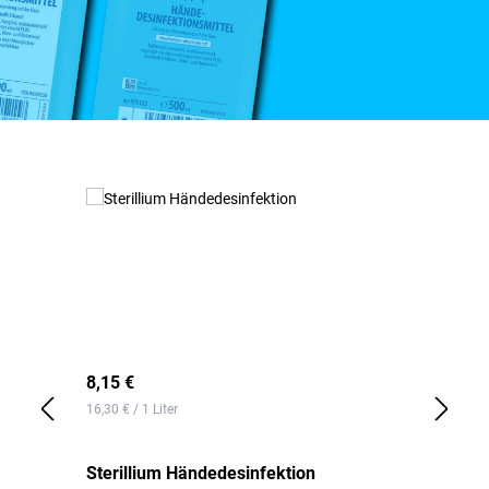
Produktgalerie überspringen
8,15 €
9,
16,30 € / 1 Liter
18,
Sterillium Händedesinfektion
St