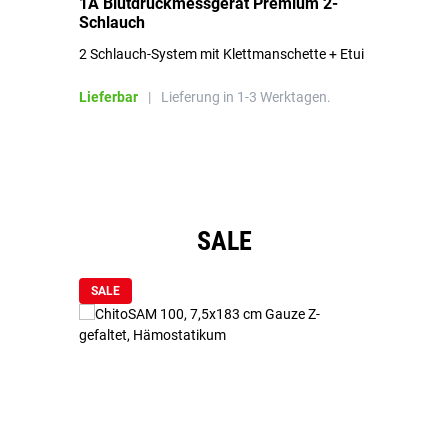
1A Blutdruckmessgerät Premium 2-
1A
Schlauch
in
2 Schlauch-System mit Klettmanschette + Etui
To
Bl
Lieferbar
|
Lieferung in 1-3 Werktagen.
Li
Produktgalerie überspringen
SALE
SALE