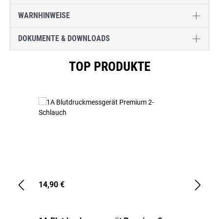
WARNHINWEISE
DOKUMENTE & DOWNLOADS
Produktgalerie überspringen
TOP PRODUKTE
14,90 €
1,