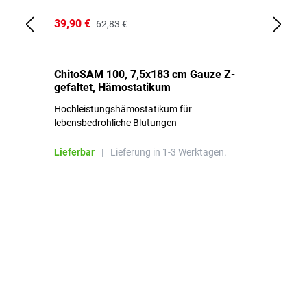
39,90 €
18
62,83 €
ChitoSAM 100, 7,5x183 cm Gauze Z-
Er
gefaltet, Hämostatikum
N
Hochleistungshämostatikum für
Mi
lebensbedrohliche Blutungen
Li
Lieferbar
|
Lieferung in 1-3 Werktagen.