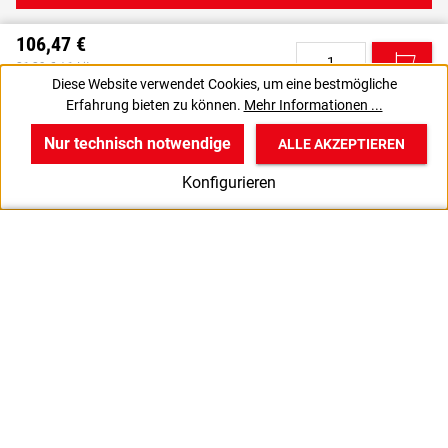
106,47 €
C
21,29 € / 1 Liter
Diese Website verwendet Cookies, um eine bestmögliche
89,47 € zzgl. MwSt., | zzgl. Versand
Erfahrung bieten zu können.
Mehr Informationen ...
VPE gewünscht? Dann die zu bestellende Anzahl auf 75 setzen.
J
Nur technisch notwendige
ALLE AKZEPTIEREN
w
v
B
Konfigurieren
Start
Produkte
Anmelden
20ml
5000ml