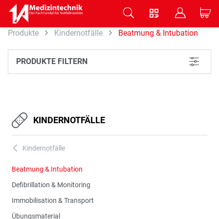
V
B
C
Produkte
Kindernotfälle
Beatmung & Intubation
Zum Hauptinhalt springen
PRODUKTE FILTERN
L
KINDERNOTFÄLLE
Kindernotfälle
A
Beatmung & Intubation
Defibrillation & Monitoring
Immobilisation & Transport
Übungsmaterial