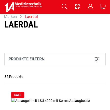
V
B
C
Marken
Laerdal
Zum Hauptinhalt springen
LAERDAL
PRODUKTE FILTERN
L
35 Produkte
SALE