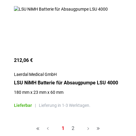
212,06 €
Laerdal Medical GmbH
LSU NiMH Batterie für Absaugpumpe LSU 4000
180 mm x 23 mm x 60 mm
Lieferbar
|
Lieferung in 1-3 Werktagen.
Seite
Seite
1
2
H
A
A
H