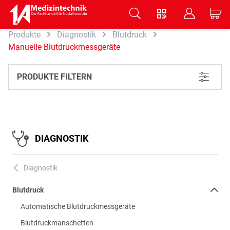
V
B
C
Produkte
Diagnostik
Blutdruck
Zum Hauptinhalt springen
Manuelle Blutdruckmessgeräte
PRODUKTE FILTERN
L
DIAGNOSTIK
Diagnostik
A
Blutdruck
Automatische Blutdruckmessgeräte
Blutdruckmanschetten