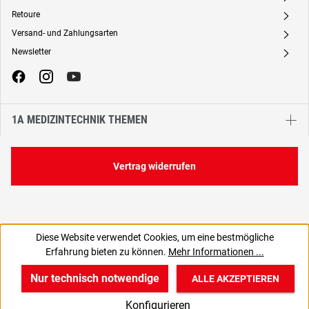
Retoure
A
Versand- und Zahlungsarten
A
Newsletter
A
1A MEDIZINTECHNIK THEMEN
Vertrag widerrufen
Diese Website verwendet Cookies, um eine bestmögliche
49,90 €
Erfahrung bieten zu können.
Mehr Informationen ...
C
41,93 € zzgl. MwSt., | zzgl. Versand
Nur technisch notwendige
ALLE AKZEPTIEREN
w
v
B
Konfigurieren