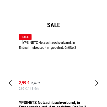
Produktgalerie überspringen
SALE
SALE
2,99 €
7,
5,47 €
2,99 € / 1 Stück
0,1
YPSINETZ Netzschlauchverband, in
YP