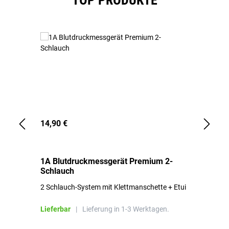
TOP PRODUKTE
14,90 €
1,
1A Blutdruckmessgerät Premium 2-
1A
Schlauch
in
2 Schlauch-System mit Klettmanschette + Etui
To
Bl
Lieferbar
|
Lieferung in 1-3 Werktagen.
Li