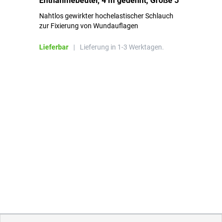
Entnahmebeutel, 4 m gedehnt, Größe 3
Ki
Nahtlos gewirkter hochelastischer Schlauch
zur Fixierung von Wundauflagen
Li
Lieferbar
|
Lieferung in 1-3 Werktagen.