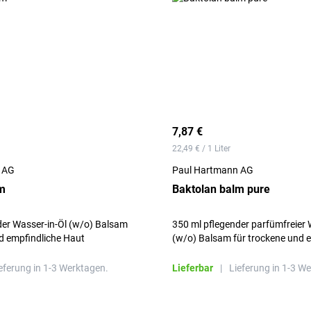
7,87 €
22,49 € / 1 Liter
 AG
Paul Hartmann AG
m
Baktolan balm pure
der Wasser-in-Öl (w/o) Balsam
350 ml pflegender parfümfreier 
nd empfindliche Haut
(w/o) Balsam für trockene und empfindliche
Haut
eferung in 1-3 Werktagen.
Lieferbar
|
Lieferung in 1-3 W