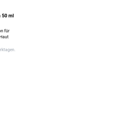
 50 ml
on für
 Haut
erktagen.