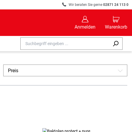
R
Wir beraten Sie gerne
02871 24 113 0
B
C
Anmelden
Warenkorb
Preis
A