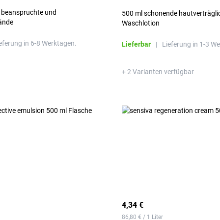
r beanspruchte und
500 ml schonende hautverträglic
ände
Waschlotion
eferung in 6-8 Werktagen.
Lieferbar
|
Lieferung in 1-3 W
+ 2 Varianten verfügbar
4,34 €
86,80 € / 1 Liter