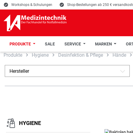
E
Workshops & Schulungen
E
Shop-Bestellungen ab 250 € versandkoste
PRODUKTE
SALE
SERVICE
MARKEN
ORT
Produkte
Hygiene
Desinfektion & Pflege
Hände
 Hauptinhalt springen
Zur Suche springen
Zur Hauptnavigation springen
Hersteller
A
HYGIENE