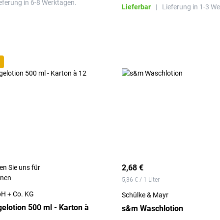
eferung in 6-8 Werktagen.
Lieferbar
|
Lieferung in 1-3 W
2,68 €
en Sie uns für
onen
5,36 € / 1 Liter
H + Co. KG
Schülke & Mayr
elotion 500 ml - Karton à
s&m Waschlotion