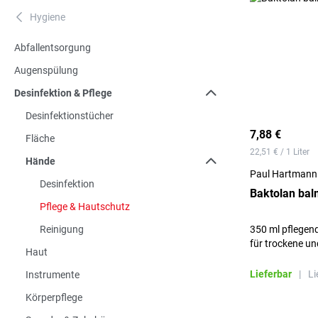
Hygiene
A
Abfallentsorgung
Augenspülung
Desinfektion & Pflege
Desinfektionstücher
7,88 €
Fläche
22,51 € / 1 Liter
Hände
Paul Hartmann
Desinfektion
Baktolan bal
Pflege & Hautschutz
Reinigung
350 ml pflegen
für trockene u
Haut
Lieferbar
|
Li
Instrumente
Körperpflege