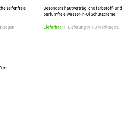
he seifenfreie
Besonders hautverträgliche farbstoff- und
parfümfreie Wasser-in-Öl Schutzcreme
erktagen.
Lieferbar
|
Lieferung in 1-3 Werktagen.