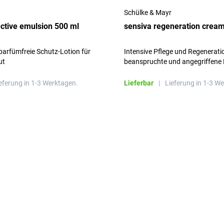
Schülke & Mayr
ective emulsion 500 ml
sensiva regeneration cream
parfümfreie Schutz-Lotion für
Intensive Pflege und Regenerati
ut
beanspruchte und angegriffene
eferung in 1-3 Werktagen.
Lieferbar
|
Lieferung in 1-3 W