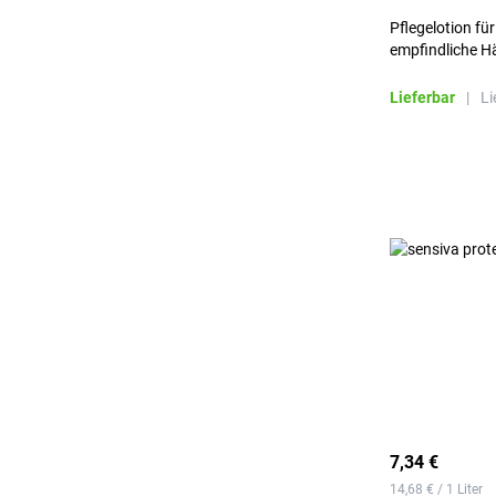
Pflegelotion fü
empfindliche H
Lieferbar
|
Li
7,34 €
14,68 € / 1 Liter