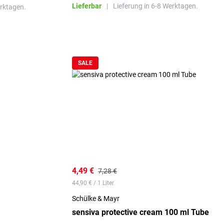
Lieferbar
|
Lieferung in 6-8 Werktagen.
erktagen.
SALE
4,49 €
7,28 €
44,90 € / 1 Liter
Schülke & Mayr
sensiva protective cream 100 ml Tube