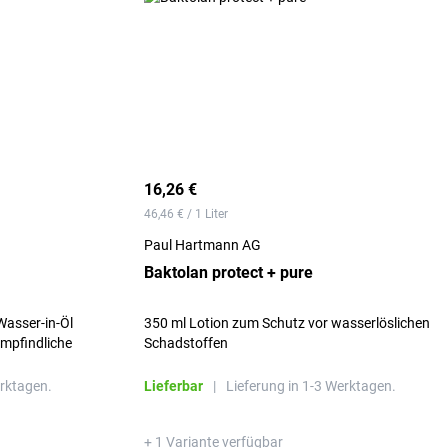
16,26 €
46,46 € / 1 Liter
Paul Hartmann AG
Baktolan protect + pure
Wasser-in-Öl
350 ml Lotion zum Schutz vor wasserlöslichen
Schadstoffen
erktagen.
Lieferbar
|
Lieferung in 1-3 Werktagen.
+ 1 Variante verfügbar