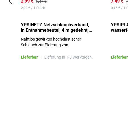
2,99 €
7,49 €
5,47 €
1
2,99 € / 1 Stück
0,15 € / 1 
YPSINETZ Netzschlauchverband,
YPSIPLA
in Entnahmebeutel, 4 m gedehnt,
wasserfe
Größe 3
Stück
Nahtlos gewirkter hochelastischer
Schlauch zur Fixierung von
Wundauflagen
Lieferbar
|
Lieferung in 1-3 Werktagen.
Lieferbar