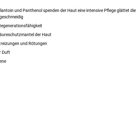
llantoin und Panthenol spenden der Haut eine intensive Pflege glättet di
 geschmeidig
Regenerationsfähigkeit
Säureschutzmantel der Haut
treizungen und Rötungen
 Duft
ene