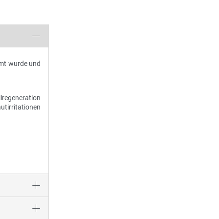
mmt wurde und
llregeneration
tirritationen