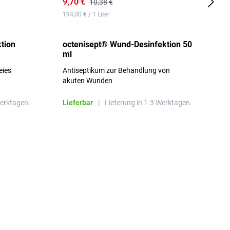
9,70 €
1
10,38 €
194,00 € / 1 Liter
d
tion
octenisept® Wund-Desinfektion 50
m
ml
1
eies
Antiseptikum zur Behandlung von
a
akuten Wunden
b
L
Werktagen.
Lieferbar
|
Lieferung in 1-3 Werktagen.