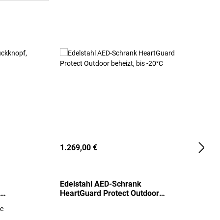
1.269,00 €
2
Edelstahl AED-Schrank
T
HeartGuard Protect Outdoor
I
beheizt, bis -20°C
S
re
E
R