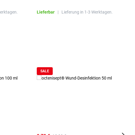
Werktagen.
Lieferbar
|
Lieferung in 1-3 Werktagen.
L
SALE