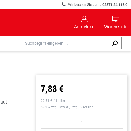
R
Wir beraten Sie gerne
02871 24 113 0
B
C
Anmelden
Warenkorb
7,88 €
22,51 € / 1 Liter
Haut
6,62 € zzgl. MwSt., | zzgl. Versand
P
S