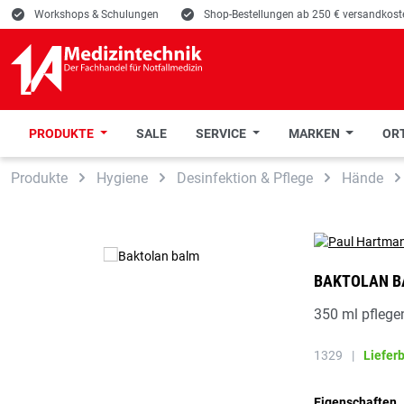
E
Workshops & Schulungen
E
Shop-Bestellungen ab 250 € versandkoste
PRODUKTE
SALE
SERVICE
MARKEN
ORT
 Hauptinhalt springen
Zur Suche springen
Zur Hauptnavigation springen
Produkte
Hygiene
Desinfektion & Pflege
Hände
BAKTOLAN 
350 ml pflege
1329
|
Liefer
Eigenschaften