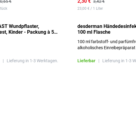
2,30 €
0,65 €
3,42 €
Stück
23,00 € / 1 Liter
ST Wundpflaster,
desderman Händedesinfek
st, Kinder - Packung à 50
100 ml Flasche
100 ml farbstoff- und parfümfr
alkoholisches Einreibepräparat
|
Lieferung in 1-3 Werktagen.
Lieferbar
|
Lieferung in 1-3 