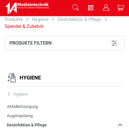
V
B
C
Produkte
Hygiene
Desinfektion & Pflege
Zum Hauptinhalt springen
Spender & Zubehör
PRODUKTE FILTERN
L
HYGIENE
Hygiene
A
Abfallentsorgung
Augenspülung
Desinfektion & Pflege