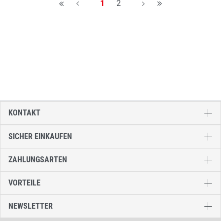
Seite
Seite
1
2
H
A
A
H
KONTAKT
SICHER EINKAUFEN
ZAHLUNGSARTEN
VORTEILE
NEWSLETTER