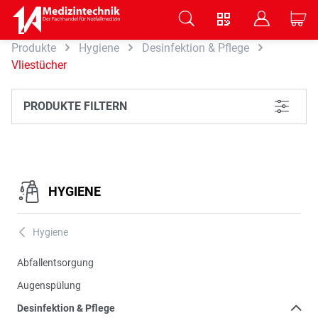
V
B
C
Produkte
Hygiene
Desinfektion & Pflege
Zum Hauptinhalt springen
Vliestücher
PRODUKTE FILTERN
L
HYGIENE
Hygiene
A
Abfallentsorgung
Augenspülung
Desinfektion & Pflege