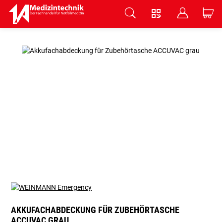
V
B
C
Zum Hauptinhalt springen
AKKUFACHABDECKUNG FÜR ZUBEHÖRTASCHE
ACCUVAC GRAU