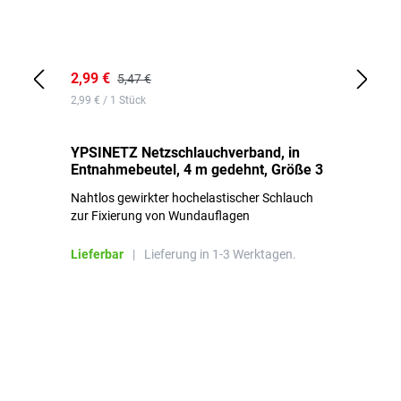
2,99 €
7,
5,47 €
2,99 € / 1 Stück
0,1
YPSINETZ Netzschlauchverband, in
YP
Entnahmebeutel, 4 m gedehnt, Größe 3
Ki
Nahtlos gewirkter hochelastischer Schlauch
zur Fixierung von Wundauflagen
Li
Lieferbar
|
Lieferung in 1-3 Werktagen.