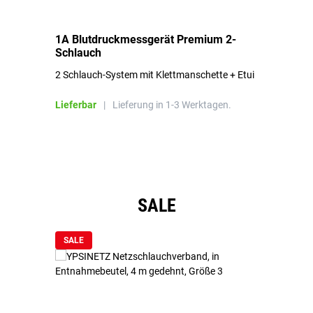
1A Blutdruckmessgerät Premium 2-
1A
Schlauch
in
2 Schlauch-System mit Klettmanschette + Etui
To
Bl
Lieferbar
|
Lieferung in 1-3 Werktagen.
Li
Produktgalerie überspringen
SALE
SALE