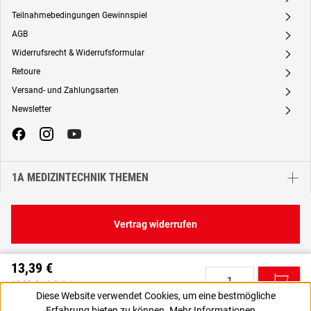
Teilnahmebedingungen Gewinnspiel
A
AGB
A
Widerrufsrecht & Widerrufsformular
A
Retoure
A
Versand- und Zahlungsarten
A
Newsletter
A
1A MEDIZINTECHNIK THEMEN
Vertrag widerrufen
13,39 €
C
13,39 € / 1 Stück
Diese Website verwendet Cookies, um eine bestmögliche
11,25 € zzgl. MwSt., | zzgl. Versand
Erfahrung bieten zu können.
Mehr Informationen ...