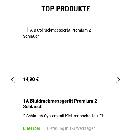
Produktgalerie überspringen
TOP PRODUKTE
14,90 €
1,
1A Blutdruckmessgerät Premium 2-
1A
Schlauch
in
2 Schlauch-System mit Klettmanschette + Etui
To
Bl
Lieferbar
|
Lieferung in 1-3 Werktagen.