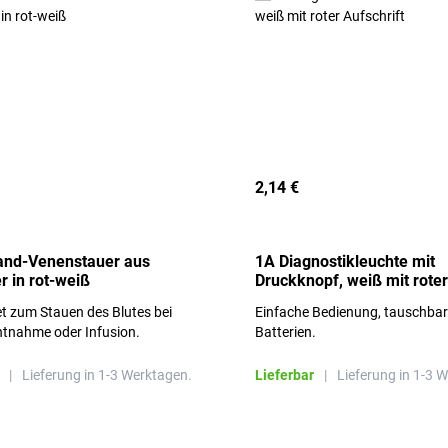
2,14 €
and-Venenstauer aus
1A Diagnostikleuchte mit
r in rot-weiß
Druckknopf, weiß mit roter
Aufschrift
t zum Stauen des Blutes bei
Einfache Bedienung, tauschba
ntnahme oder Infusion.
Batterien.
|
Lieferung in 1-3 Werktagen.
Lieferbar
|
Lieferung in 1-3 