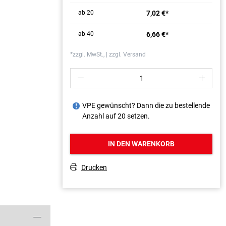
ab 20
7,02 €*
ab 40
6,66 €*
*zzgl. MwSt., | zzgl. Versand
P
S
VPE gewünscht? Dann die zu bestellende
J
Anzahl auf 20 setzen.
IN DEN WARENKORB
Drucken
T