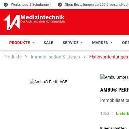
E
Workshops & Schulungen
E
Shop-Bestellungen ab 250 € versandkoste
PRODUKTE
SALE
SERVICE
MARKEN
ORT
 Hauptinhalt springen
Zur Suche springen
Zur Hauptnavigation springen
Produkte
Immobilisation & Liegen
Fixiervorrichtungen
AMBU® PERF
Immobilisatio
1053
|
Liefer
Eigenschaften