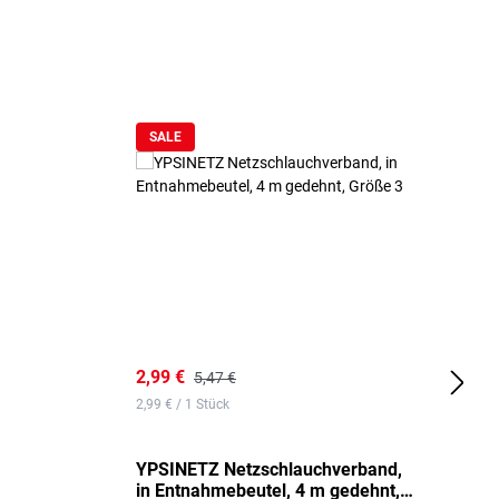
SALE
2,99 €
7
5,47 €
2,99 € / 1 Stück
0,
YPSINETZ Netzschlauchverband,
Y
in Entnahmebeutel, 4 m gedehnt,
w