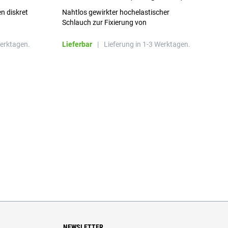
Größe 3
S
n diskret
Nahtlos gewirkter hochelastischer
n
Schlauch zur Fixierung von
Wundauflagen
Werktagen.
Lieferbar
|
Lieferung in 1-3 Werktagen.
L
NEWSLETTER