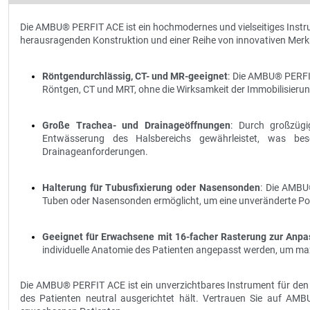
Die AMBU® PERFIT ACE ist ein hochmodernes und vielseitiges Instrum
herausragenden Konstruktion und einer Reihe von innovativen Merkma
Röntgendurchlässig, CT- und MR-geeignet
: Die AMBU® PERFIT
Röntgen, CT und MRT, ohne die Wirksamkeit der Immobilisierun
Große Trachea- und Drainageöffnungen
: Durch großzügi
Entwässerung des Halsbereichs gewährleistet, was be
Drainageanforderungen.
Halterung für Tubusfixierung oder Nasensonden
: Die AMBU®
Tuben oder Nasensonden ermöglicht, um eine unveränderte Pos
Geeignet für Erwachsene mit 16-facher Rasterung zur Anp
individuelle Anatomie des Patienten angepasst werden, um ma
Die AMBU® PERFIT ACE ist ein unverzichtbares Instrument für den T
des Patienten neutral ausgerichtet hält. Vertrauen Sie auf AM