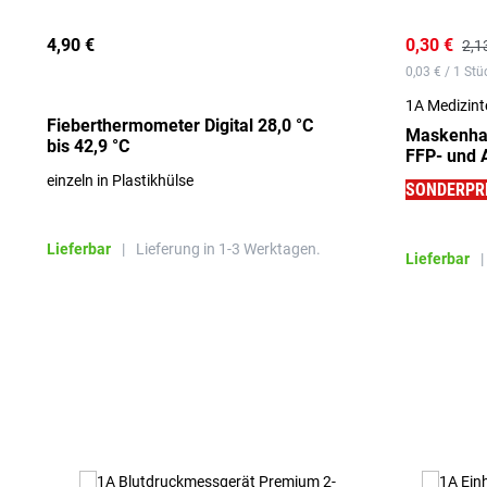
4,90 €
0,30 €
2,1
0,03 € / 1 Stü
1A Medizin
Fieberthermometer Digital 28,0 °C
Maskenhal
bis 42,9 °C
FFP- und 
10 Stück
einzeln in Plastikhülse
SONDERPR
Lieferbar
|
Lieferung in 1-3 Werktagen.
Lieferbar
|
Produktgalerie überspringen