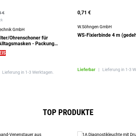
0,71 €
3 €
ck
W.Söhngen GmbH
technik GmbH
ter/Ohrenschoner für
Alltagsmasken - Packung à
EIS
Lieferbar
|
Lieferung in 1-3 
Lieferung in 1-3 Werktagen.
TOP PRODUKTE