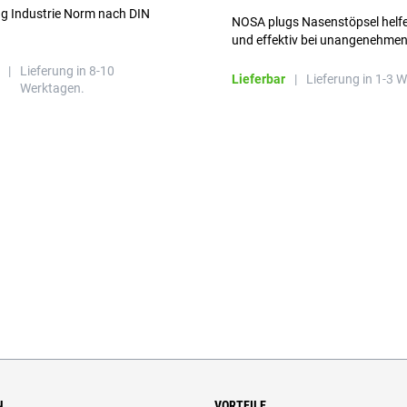
ng Industrie Norm nach DIN
NOSA plugs Nasenstöpsel helfe
und effektiv bei unangenehme
Gerüchen, ohne die Atmung zu
|
Lieferung in 8-10
beeinträchtigen.
Lieferbar
|
Lieferung in 1-3 
Werktagen.
N
VORTEILE