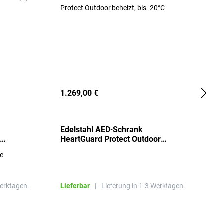
1.269,00 €
2
Edelstahl AED-Schrank
T
HeartGuard Protect Outdoor
I
beheizt, bis -20°C
S
re
E
R
Werktagen.
Lieferbar
|
Lieferung in 1-3 Werktagen.
L