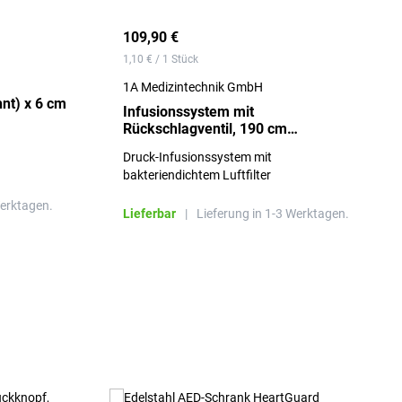
109,90 €
1,10 € / 1 Stück
1A Medizintechnik GmbH
WS-Fixierbinde 4 m (gedehnt) x 6 cm
Infusionssystem mit
Rückschlagventil, 190 cm
Schlauchlänge - Packung à 100
Druck-Infusionssystem mit
Stück
bakteriendichtem Luftfilter
Werktagen.
Lieferbar
|
Lieferung in 1-3 Werktagen.