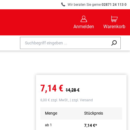
R
Wir beraten Sie gerne
02871 24 113 0
B
C
Anmelden
Warenkorb
7,14 €
14,28 €
6,00 € zzgl. MwSt., | zzgl. Versand
Menge
Stückpreis
ab 1
7,14 €*