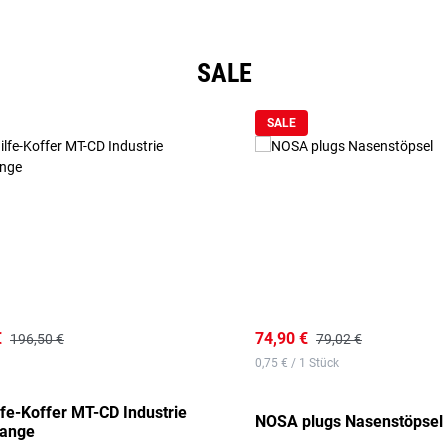
SALE
SALE
€
74,90 €
196,50 €
79,02 €
0,75 € / 1 Stück
lfe-Koffer MT-CD Industrie
NOSA plugs Nasenstöpsel
range