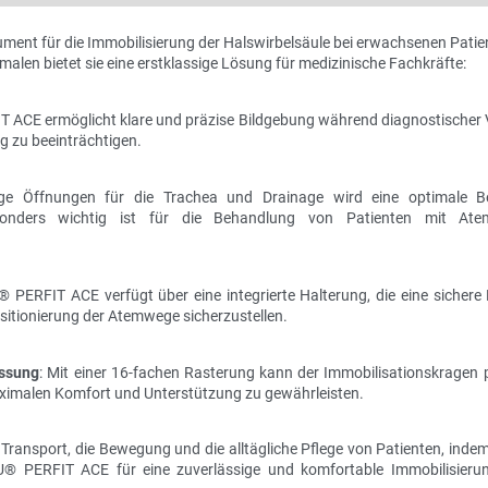
ent für die Immobilisierung der Halswirbelsäule bei erwachsenen Patien
len bietet sie eine erstklassige Lösung für medizinische Fachkräfte:
 ACE ermöglicht klare und präzise Bildgebung während diagnostischer 
g zu beeinträchtigen.
ge Öffnungen für die Trachea und Drainage wird eine optimale B
sonders wichtig ist für die Behandlung von Patienten mit At
 PERFIT ACE verfügt über eine integrierte Halterung, die eine sichere 
itionierung der Atemwege sicherzustellen.
assung
: Mit einer 16-fachen Rasterung kann der Immobilisationskragen p
ximalen Komfort und Unterstützung zu gewährleisten.
ransport, die Bewegung und die alltägliche Pflege von Patienten, indem
BU® PERFIT ACE für eine zuverlässige und komfortable Immobilisieru