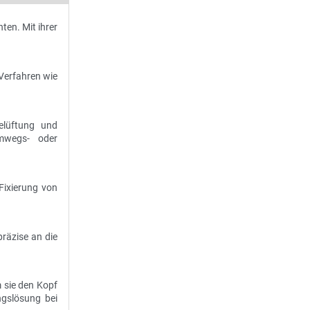
ten. Mit ihrer
Verfahren wie
elüftung und
emwegs- oder
Fixierung von
räzise an die
 sie den Kopf
ngslösung bei