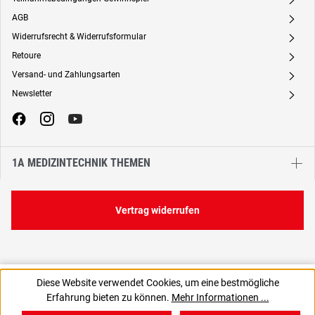
A
AGB
A
Widerrufsrecht & Widerrufsformular
A
Retoure
A
Versand- und Zahlungsarten
A
Newsletter
A
1A MEDIZINTECHNIK THEMEN
Vertrag widerrufen
7,44 €
Diese Website verwendet Cookies, um eine bestmögliche
C
74,40 € / 1 Liter
Erfahrung bieten zu können.
Mehr Informationen ...
6,25 € zzgl. MwSt., | zzgl. Versand