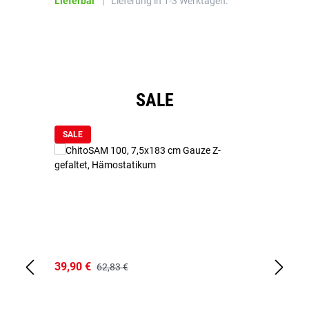
Lieferbar
|
Lieferung in 1-3 Werktagen.
Li
Produktgalerie überspringen
SALE
SALE
39,90 €
18
62,83 €