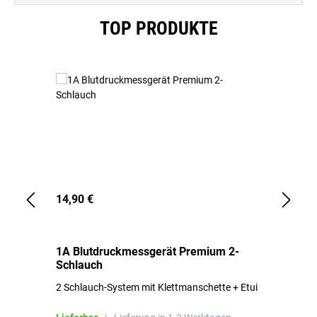
Produktgalerie überspringen
TOP PRODUKTE
14,90 €
1,
1A Blutdruckmessgerät Premium 2-
1A
Schlauch
in
2 Schlauch-System mit Klettmanschette + Etui
To
Bl