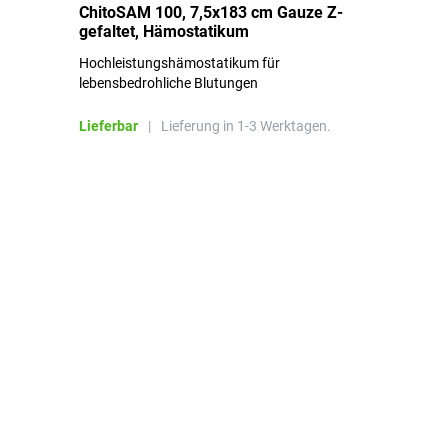
ChitoSAM 100, 7,5x183 cm Gauze Z-
Er
gefaltet, Hämostatikum
N
Hochleistungshämostatikum für
Mi
lebensbedrohliche Blutungen
Li
Lieferbar
|
Lieferung in 1-3 Werktagen.