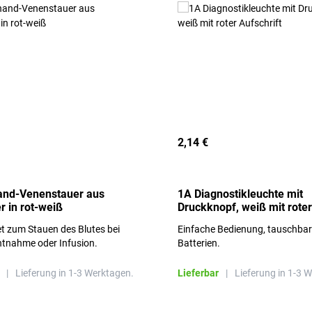
2,14 €
and-Venenstauer aus
1A Diagnostikleuchte mit
r in rot-weiß
Druckknopf, weiß mit roter
Aufschrift
t zum Stauen des Blutes bei
Einfache Bedienung, tauschba
ntnahme oder Infusion.
Batterien.
|
Lieferung in 1-3 Werktagen.
Lieferbar
|
Lieferung in 1-3 