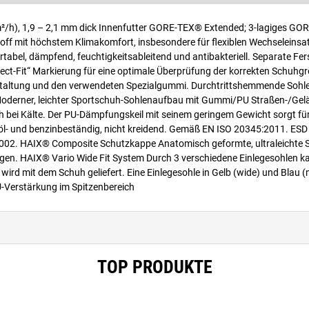
m²/h), 1,9 – 2,1 mm dick Innenfutter GORE-TEX® Extended; 3-lagiges G
off mit höchstem Klimakomfort, insbesondere für flexiblen Wechseleinsat
bel, dämpfend, feuchtigkeitsableitend und antibakteriell. Separate Fe
t-Fit“ Markierung für eine optimale Überprüfung der korrekten Schuhgrö
estaltung und den verwendeten Spezialgummi. Durchtrittshemmende Sohle 
 Moderner, leichter Sportschuh-Sohlenaufbau mit Gummi/PU Straßen-/Gelä
 bei Kälte. Der PU-Dämpfungskeil mit seinem geringem Gewicht sorgt fü
 öl- und benzinbeständig, nicht kreidend. Gemäß EN ISO 20345:2011. ESD
:2002. HAIX® Composite Schutzkappe Anatomisch geformte, ultraleichte
ngen. HAIX® Vario Wide Fit System Durch 3 verschiedene Einlegesohlen k
) wird mit dem Schuh geliefert. Eine Einlegesohle in Gelb (wide) und Blau
PU-Verstärkung im Spitzenbereich
TOP PRODUKTE