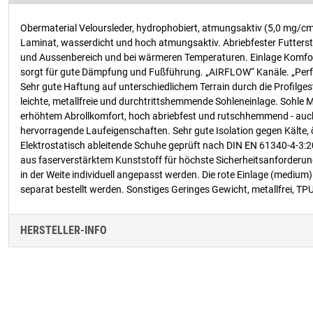
Obermaterial Veloursleder, hydrophobiert, atmungsaktiv (5,0 mg/c
Laminat, wasserdicht und hoch atmungsaktiv. Abriebfester Futterst
und Aussenbereich und bei wärmeren Temperaturen. Einlage Komforta
sorgt für gute Dämpfung und Fußführung. „AIRFLOW“ Kanäle. „Perfec
Sehr gute Haftung auf unterschiedlichem Terrain durch die Profilg
leichte, metallfreie und durchtrittshemmende Sohleneinlage. Sohle
erhöhtem Abrollkomfort, hoch abriebfest und rutschhemmend - auch
hervorragende Laufeigenschaften. Sehr gute Isolation gegen Kälte,
Elektrostatisch ableitende Schuhe geprüft nach DIN EN 61340-4-3
aus faserverstärktem Kunststoff für höchste Sicherheitsanforderu
in der Weite individuell angepasst werden. Die rote Einlage (medium
separat bestellt werden. Sonstiges Geringes Gewicht, metallfrei, T
HERSTELLER-INFO
Produktgalerie überspringen