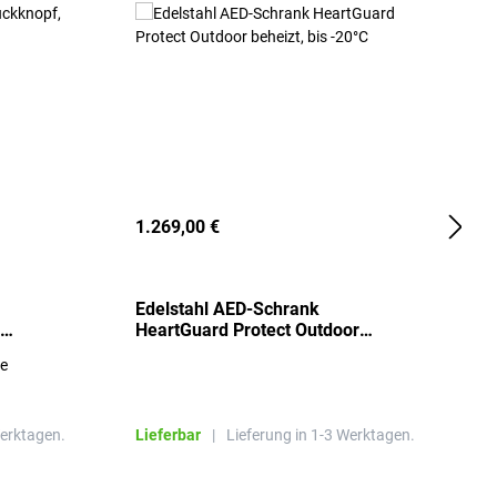
1.269,00 €
2
Edelstahl AED-Schrank
T
HeartGuard Protect Outdoor
I
beheizt, bis -20°C
S
re
E
R
Werktagen.
Lieferbar
|
Lieferung in 1-3 Werktagen.
L