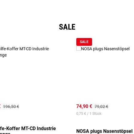
SALE
SALE
€
74,90 €
196,50 €
79,02 €
0,75 € / 1 Stück
lfe-Koffer MT-CD Industrie
NOSA plugs Nasenstöpsel