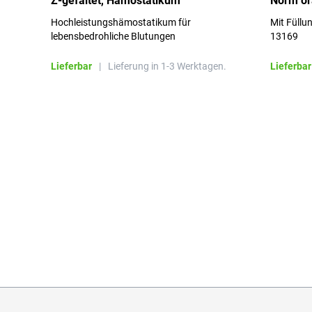
Z-gefaltet, Hämostatikum
Norm o
Hochleistungshämostatikum für
Mit Füllu
lebensbedrohliche Blutungen
13169
Lieferbar
|
Lieferung in 1-3 Werktagen.
Lieferbar