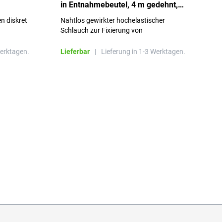
in Entnahmebeutel, 4 m gedehnt,
w
Größe 3
S
n diskret
Nahtlos gewirkter hochelastischer
n
Schlauch zur Fixierung von
Wundauflagen
Werktagen.
Lieferbar
|
Lieferung in 1-3 Werktagen.
L