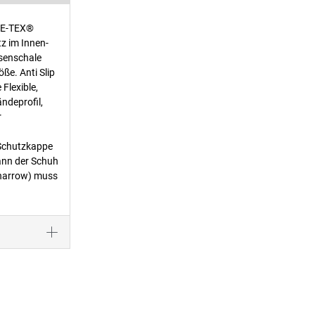
ORE-TEX®
z im Innen-
rsenschale
ße. Anti Slip
Flexible,
ndeprofil,
r
 Schutzkappe
ann der Schuh
 (narrow) muss