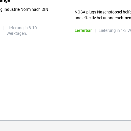
range
ng Industrie Norm nach DIN
NOSA plugs Nasenstöpsel helfe
und effektiv bei unangenehme
Gerüchen, ohne die Atmung zu
|
Lieferung in 8-10
beeinträchtigen.
Lieferbar
|
Lieferung in 1-3 
Werktagen.