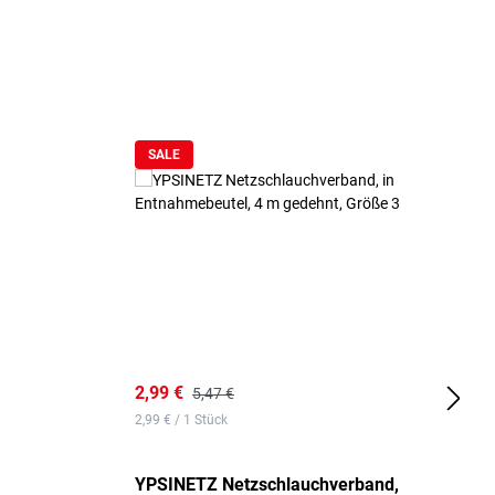
SALE
2,99 €
7
5,47 €
2,99 € / 1 Stück
0,
YPSINETZ Netzschlauchverband,
Y