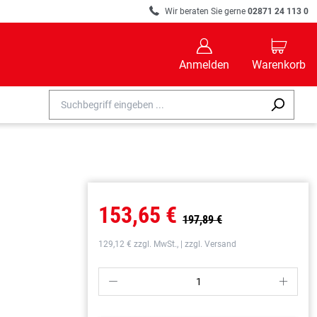
R
Wir beraten Sie gerne
02871 24 113 0
B
C
Anmelden
Warenkorb
153,65 €
197,89 €
129,12 € zzgl. MwSt., | zzgl. Versand
P
S