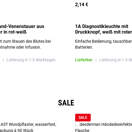
2,14 €
and-Venenstauer aus
1A Diagnostikleuchte mit
r in rot-weiß
Druckknopf, weiß mit roter
Aufschrift
t zum Stauen des Blutes bei
Einfache Bedienung, tauschba
ntnahme oder Infusion.
Batterien.
|
Lieferung in 1-3 Werktagen.
Lieferbar
|
Lieferung in 1-3 
SALE
SALE