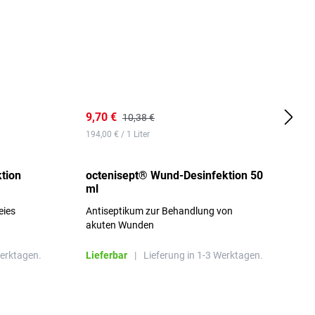
9,70 €
1
10,38 €
194,00 € / 1 Liter
d
tion
octenisept® Wund-Desinfektion 50
m
ml
1
eies
Antiseptikum zur Behandlung von
a
akuten Wunden
b
L
Werktagen.
Lieferbar
|
Lieferung in 1-3 Werktagen.