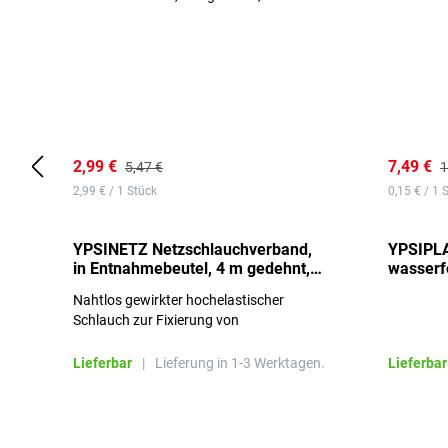
2,99 €
7,49 €
5,47 €
1
2,99 € / 1 Stück
0,15 € / 1 
YPSINETZ Netzschlauchverband,
YPSIPLA
in Entnahmebeutel, 4 m gedehnt,
wasserfe
Größe 3
Stück
Nahtlos gewirkter hochelastischer
Schlauch zur Fixierung von
Wundauflagen
Lieferbar
|
Lieferung in 1-3 Werktagen.
Lieferbar