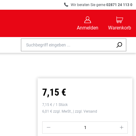
R
Wir beraten Sie gerne
02871 24 113 0
B
C
Anmelden
Warenkorb
7,15 €
7,15 € / 1 Stück
6,01 € zzgl. MwSt., | zzgl. Versand
P
S