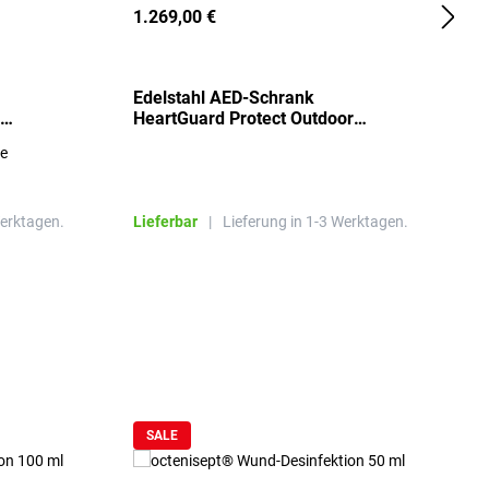
1.269,00 €
2
Edelstahl AED-Schrank
T
HeartGuard Protect Outdoor
I
beheizt, bis -20°C
S
re
E
R
Werktagen.
Lieferbar
|
Lieferung in 1-3 Werktagen.
L
SALE