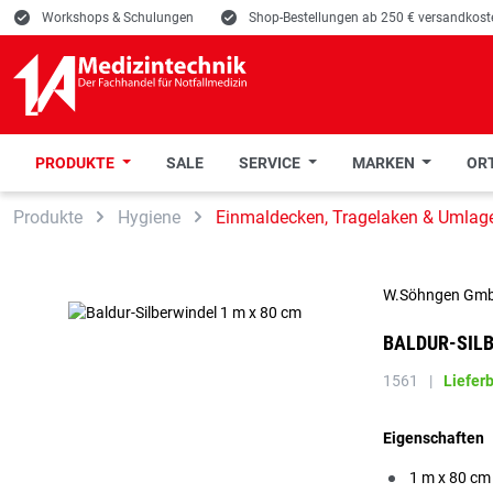
E
Workshops & Schulungen
E
Shop-Bestellungen ab 250 € versandkoste
PRODUKTE
SALE
SERVICE
MARKEN
ORT
 Hauptinhalt springen
Zur Suche springen
Zur Hauptnavigation springen
Produkte
Hygiene
Einmaldecken, Tragelaken & Umlag
W.Söhngen Gm
BALDUR-SILB
1561
|
Liefer
Eigenschaften
1 m x 80 cm