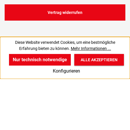
Vertrag widerrufen
Diese Website verwendet Cookies, um eine bestmögliche
14,95 €
Erfahrung bieten zu können.
Mehr Informationen ...
C
12,56 € zzgl. MwSt., | zzgl. Versand
Nur technisch notwendige
ALLE AKZEPTIEREN
w
v
B
Konfigurieren
Start
Produkte
Anmelden