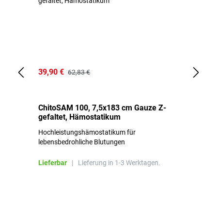
39,90 €
18
62,83 €
ChitoSAM 100, 7,5x183 cm Gauze Z-
Er
gefaltet, Hämostatikum
N
Hochleistungshämostatikum für
Mi
lebensbedrohliche Blutungen
Li
Lieferbar
|
Lieferung in 1-3 Werktagen.