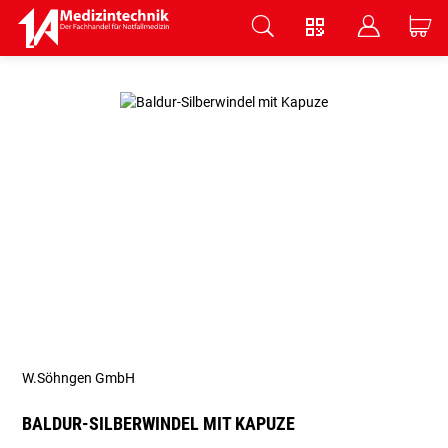
V
B
C
Zum Hauptinhalt springen
W.Söhngen GmbH
BALDUR-SILBERWINDEL MIT KAPUZE