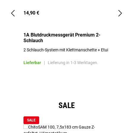
14,90 €
1,
1A Blutdruckmessgerät Premium 2-
1A
Schlauch
in
2 Schlauch-System mit Klettmanschette + Etui
To
Bl
Lieferbar
|
Lieferung in 1-3 Werktagen.
Li
Produktgalerie überspringen
SALE
SALE