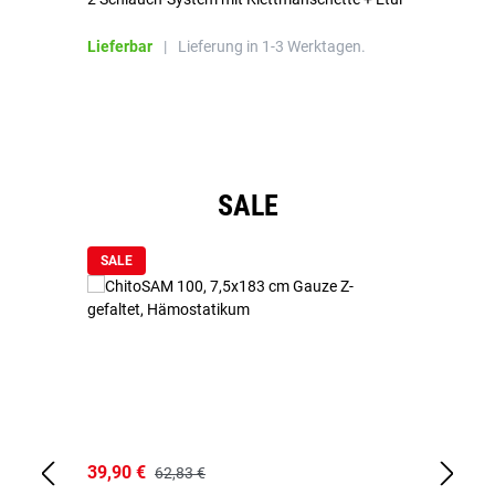
Bl
Lieferbar
|
Lieferung in 1-3 Werktagen.
Li
Produktgalerie überspringen
SALE
SALE
39,90 €
18
62,83 €