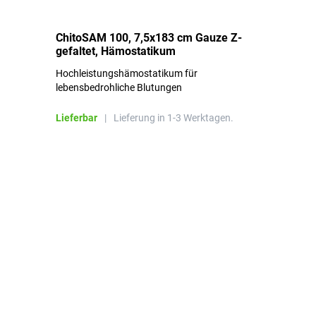
ChitoSAM 100, 7,5x183 cm Gauze Z-
Er
gefaltet, Hämostatikum
N
Hochleistungshämostatikum für
Mi
lebensbedrohliche Blutungen
Li
Lieferbar
|
Lieferung in 1-3 Werktagen.