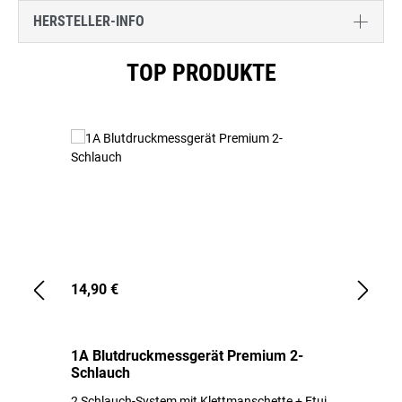
HERSTELLER-INFO
Produktgalerie überspringen
TOP PRODUKTE
14,90 €
1,
1A Blutdruckmessgerät Premium 2-
1A
Schlauch
in
2 Schlauch-System mit Klettmanschette + Etui
To