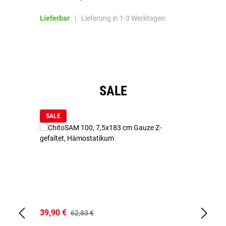
Bl
Lieferbar
|
Lieferung in 1-3 Werktagen.
Li
Produktgalerie überspringen
SALE
SALE
39,90 €
18
62,83 €