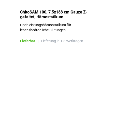
ChitoSAM 100, 7,5x183 cm Gauze Z-
Er
gefaltet, Hämostatikum
N
Hochleistungshämostatikum für
Mi
lebensbedrohliche Blutungen
Li
Lieferbar
|
Lieferung in 1-3 Werktagen.