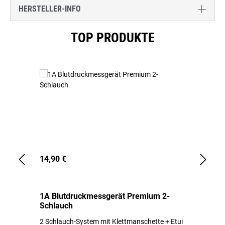
HERSTELLER-INFO
Produktgalerie überspringen
TOP PRODUKTE
14,90 €
1,
1A Blutdruckmessgerät Premium 2-
1A
Schlauch
in
2 Schlauch-System mit Klettmanschette + Etui
To