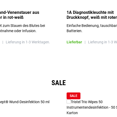
and-Venenstauer aus
1A Diagnostikleuchte mit
r in rot-weiß
Druckknopf, weiß mit roter
Aufschrift
t zum Stauen des Blutes bei
Einfache Bedienung, tauschba
ntnahme oder Infusion.
Batterien.
|
Lieferung in 1-3 Werktagen.
Lieferbar
|
Lieferung in 1-3 
SALE
SALE