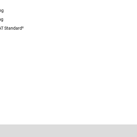
ng
ng
T Standard²