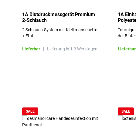
1A Blutdruckmessgerät Premium
1A Einh
2-Schlauch
Polyeste
2 Schlauch-System mit Klettmanschette
Tournique
+ Etui
der Blute
Lieferbar
|
Lieferung in 1-3 Werktagen.
Lieferbar
Produktgalerie überspringen
SALE
SALE