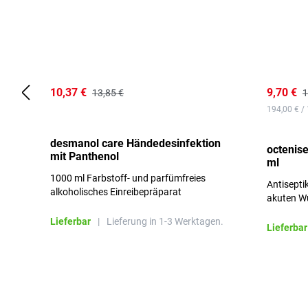
10,37 €
9,70 €
13,85 €
1
194,00 € / 
desmanol care Händedesinfektion
octenis
mit Panthenol
ml
1000 ml Farbstoff- und parfümfreies
Antisept
alkoholisches Einreibepräparat
akuten W
besonders hautfreundlich
Lieferbar
|
Lieferung in 1-3 Werktagen.
Lieferbar