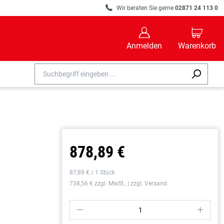
R
Wir beraten Sie gerne
02871 24 113 0
B
C
Anmelden
Warenkorb
878,89 €
87,89 € / 1 Stück
738,56 € zzgl. MwSt., | zzgl. Versand
P
S