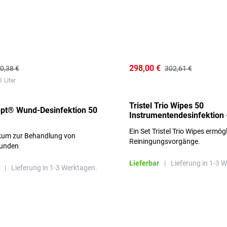
298,00 €
0,38 €
302,61 €
1 Liter
Tristel Trio Wipes 50
ept® Wund-Desinfektion 50
Instrumentendesinfektion 
Sets im Karton
Ein Set Tristel Trio Wipes ermög
ikum zur Behandlung von
Reiningungsvorgänge.
unden
Lieferbar
|
Lieferung in 1-3 
|
Lieferung in 1-3 Werktagen.