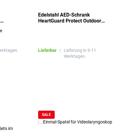
Edelstahl AED-Schrank
T
HeartGuard Protect Outdoor
I
beheizt, bis -20°C
S
re
E
R
Werktagen.
Lieferbar
|
Lieferung in 9-11
L
Werktagen.
SALE