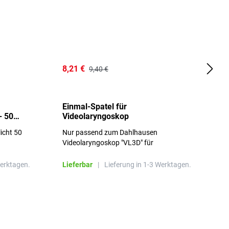
8,21 €
1
9,40 €
Einmal-Spatel für
O
- 50
Videolaryngoskop
licht 50
Nur passend zum Dahlhausen
g
Videolaryngoskop "VL3D" für
Einmalspatel
Werktagen.
Lieferbar
|
Lieferung in 1-3 Werktagen.
L