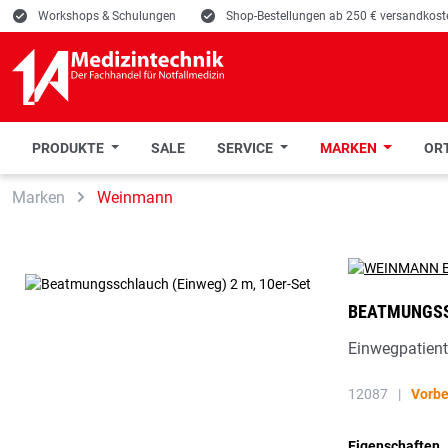
E
Workshops & Schulungen
E
Shop-Bestellungen ab 250 € versandkoste
PRODUKTE
SALE
SERVICE
MARKEN
ORT
 Hauptinhalt springen
Zur Suche springen
Zur Hauptnavigation springen
Marken
Weinmann
BEATMUNGSSC
Einwegpatien
12087
|
Vorbe
Eigenschaften