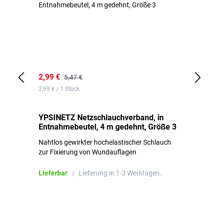
2,99 €
7,
5,47 €
2,99 € / 1 Stück
0,1
YPSINETZ Netzschlauchverband, in
YP
Entnahmebeutel, 4 m gedehnt, Größe 3
Ki
Nahtlos gewirkter hochelastischer Schlauch
zur Fixierung von Wundauflagen
Li
Lieferbar
|
Lieferung in 1-3 Werktagen.