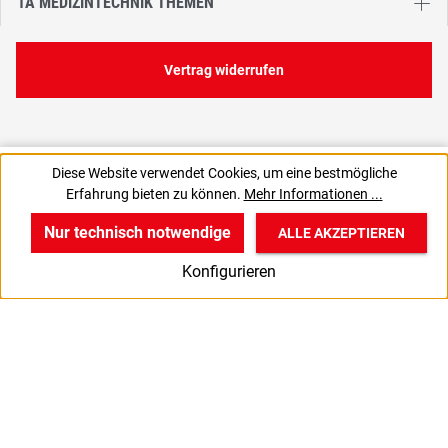
1A MEDIZINTECHNIK THEMEN
Vertrag widerrufen
34,90 €
39,99 €
Diese Website verwendet Cookies, um eine bestmögliche
C
34,90 € / 1 Stück
Erfahrung bieten zu können.
Mehr Informationen ...
29,33 € zzgl. MwSt., | zzgl. Versand
Nur technisch notwendige
ALLE AKZEPTIEREN
w
v
B
Konfigurieren
Start
Produkte
Anmelden