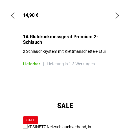
14,90 €
1,
1A Blutdruckmessgerät Premium 2-
1A
Schlauch
in
2 Schlauch-System mit Klettmanschette + Etui
To
Bl
Lieferbar
|
Lieferung in 1-3 Werktagen.
Li
Produktgalerie überspringen
SALE
SALE