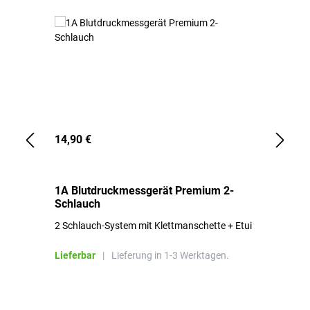
14,90 €
1,
1A Blutdruckmessgerät Premium 2-
1A
Schlauch
in
2 Schlauch-System mit Klettmanschette + Etui
To
Bl
Lieferbar
|
Lieferung in 1-3 Werktagen.
Li