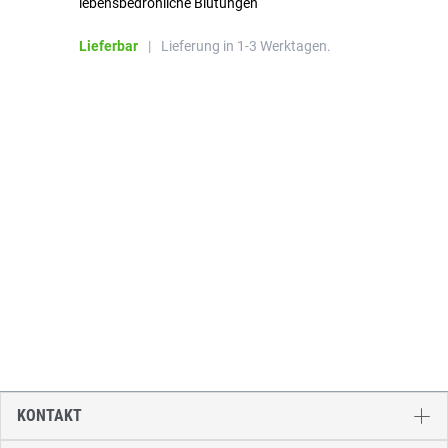
lebensbedrohliche Blutungen
Li
Lieferbar
|
Lieferung in 1-3 Werktagen.
KONTAKT