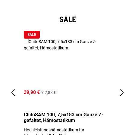
Produktgalerie überspringen
SALE
SALE
39,90 €
18
62,83 €
ChitoSAM 100, 7,5x183 cm Gauze Z-
Er
gefaltet, Hämostatikum
N
Hochleistungshämostatikum für
Mi