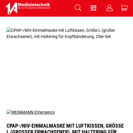
V
B
C
Zum Hauptinhalt springen
CPAP-/NIV-EINMALMASKE MIT LUFTKISSEN, GRÖSSE L
(GROSSER ERWACHSENER), MIT HALTERING FÜR K