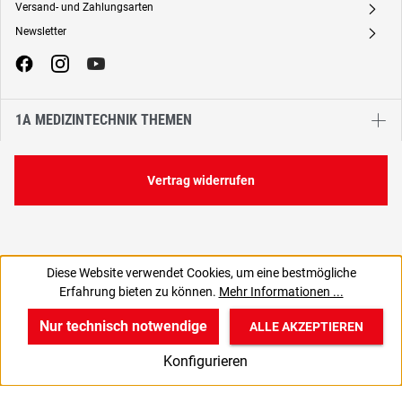
Versand- und Zahlungsarten
A
Newsletter
A
1A MEDIZINTECHNIK THEMEN
Vertrag widerrufen
Diese Website verwendet Cookies, um eine bestmögliche
101,70 €
Erfahrung bieten zu können.
Mehr Informationen ...
C
85,46 € zzgl. MwSt., | zzgl. Versand
Nur technisch notwendige
ALLE AKZEPTIEREN
w
v
B
Konfigurieren
Start
Produkte
Anmelden