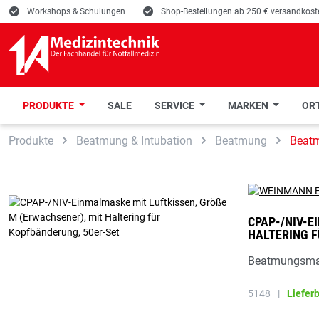
E
Workshops & Schulungen
E
Shop-Bestellungen ab 250 € versandkoste
PRODUKTE
SALE
SERVICE
MARKEN
ORT
 Hauptinhalt springen
Zur Suche springen
Zur Hauptnavigation springen
Produkte
Beatmung & Intubation
Beatmung
Beat
CPAP-/NIV-E
ALTERING F
Beatmungsma
5148
|
Liefer