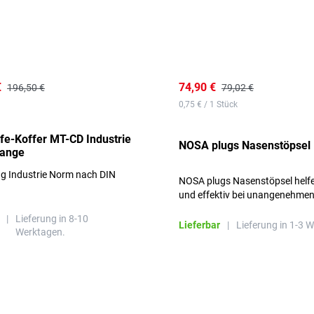
€
74,90 €
196,50 €
79,02 €
0,75 € / 1 Stück
lfe-Koffer MT-CD Industrie
NOSA plugs Nasenstöpsel
range
ng Industrie Norm nach DIN
NOSA plugs Nasenstöpsel helfe
und effektiv bei unangenehme
Gerüchen, ohne die Atmung zu
|
Lieferung in 8-10
beeinträchtigen.
Lieferbar
|
Lieferung in 1-3 
Werktagen.