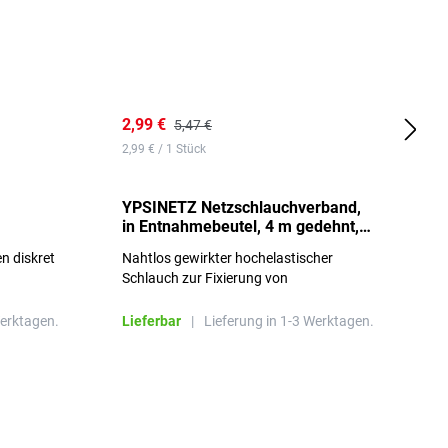
2,99 €
7
5,47 €
2,99 € / 1 Stück
0,
YPSINETZ Netzschlauchverband,
Y
in Entnahmebeutel, 4 m gedehnt,
w
Größe 3
S
n diskret
Nahtlos gewirkter hochelastischer
n
Schlauch zur Fixierung von
Wundauflagen
Werktagen.
Lieferbar
|
Lieferung in 1-3 Werktagen.
L