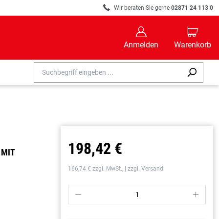
R
Wir beraten Sie gerne
02871 24 113 0
B
C
Anmelden
Warenkorb
198,42 €
IT H
166,74 € zzgl. MwSt., | zzgl. Versand
P
S