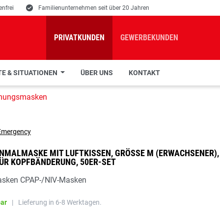
nfrei
E
Familienunternehmen seit über 20 Jahren
PRIVATKUNDEN
GEWERBEKUNDEN
E & SITUATIONEN
ÜBER UNS
KONTAKT
mungsmasken
INMALMASKE MIT LUFTKISSEN, GRÖSSE M (ERWACHSENER), M
ÜR KOPFBÄNDERUNG, 50ER-SET
sken CPAP-/NIV-Masken
bar
|
Lieferung in 6-8 Werktagen.