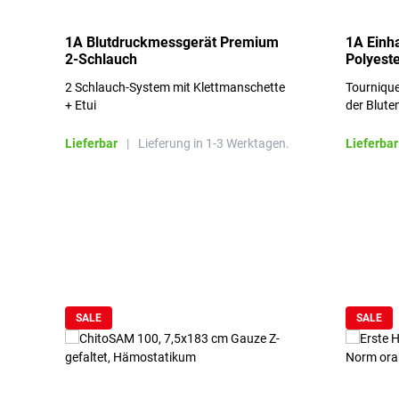
1A Blutdruckmessgerät Premium
1A Einh
2-Schlauch
Polyeste
2 Schlauch-System mit Klettmanschette
Tournique
+ Etui
der Blute
Lieferbar
|
Lieferung in 1-3 Werktagen.
Lieferbar
Produktgalerie überspringen
SALE
SALE