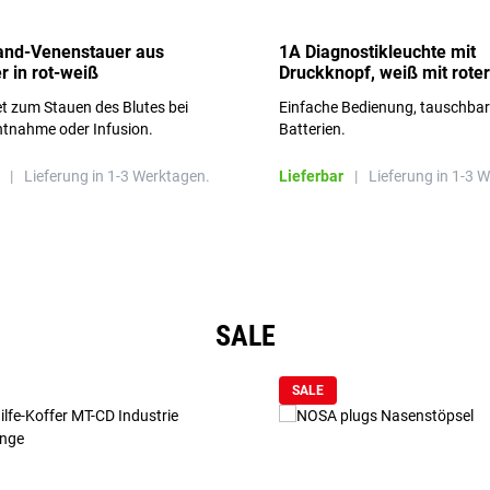
and-Venenstauer aus
1A Diagnostikleuchte mit
r in rot-weiß
Druckknopf, weiß mit roter
Aufschrift
t zum Stauen des Blutes bei
Einfache Bedienung, tauschba
ntnahme oder Infusion.
Batterien.
|
Lieferung in 1-3 Werktagen.
Lieferbar
|
Lieferung in 1-3 
SALE
SALE