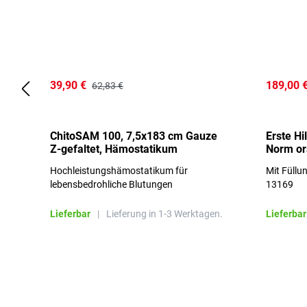
39,90 €
189,00 
62,83 €
ChitoSAM 100, 7,5x183 cm Gauze
Erste Hi
Z-gefaltet, Hämostatikum
Norm o
Hochleistungshämostatikum für
Mit Füllu
lebensbedrohliche Blutungen
13169
Lieferbar
|
Lieferung in 1-3 Werktagen.
Lieferbar