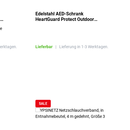
Edelstahl AED-Schrank
T
HeartGuard Protect Outdoor
I
beheizt, bis -20°C
S
re
E
R
Werktagen.
Lieferbar
|
Lieferung in 1-3 Werktagen.
L
SALE