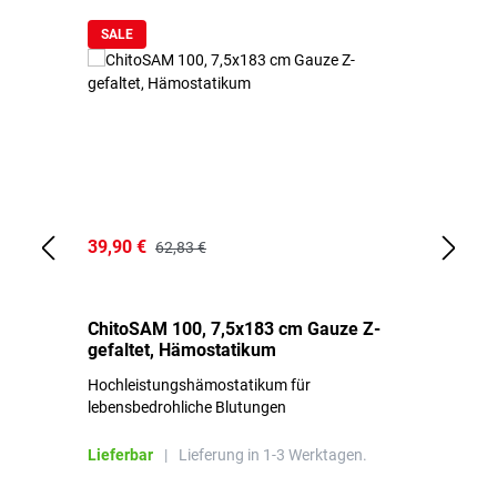
SALE
39,90 €
18
62,83 €
ChitoSAM 100, 7,5x183 cm Gauze Z-
Er
gefaltet, Hämostatikum
N
Hochleistungshämostatikum für
Mi
lebensbedrohliche Blutungen
Li
Lieferbar
|
Lieferung in 1-3 Werktagen.