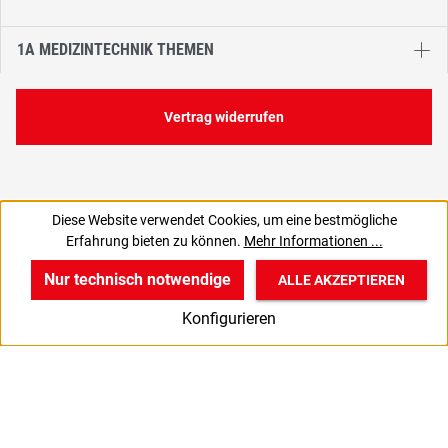
1A MEDIZINTECHNIK THEMEN
Vertrag widerrufen
Diese Website verwendet Cookies, um eine bestmögliche
15,14 €
Erfahrung bieten zu können.
Mehr Informationen ...
C
12,73 € zzgl. MwSt., | zzgl. Versand
Nur technisch notwendige
ALLE AKZEPTIEREN
w
v
B
Konfigurieren
Start
Produkte
Anmelden