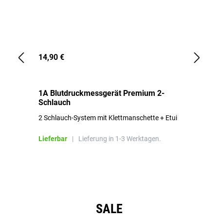
14,90 €
1,
1A Blutdruckmessgerät Premium 2-
1A
Schlauch
in
2 Schlauch-System mit Klettmanschette + Etui
To
Bl
Lieferbar
|
Lieferung in 1-3 Werktagen.
Li
Produktgalerie überspringen
SALE