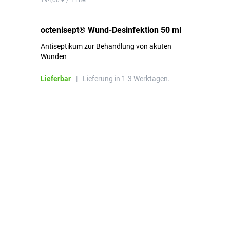
194,00 € / 1 Liter
de
octenisept® Wund-Desinfektion 50 ml
Pa
Antiseptikum zur Behandlung von akuten
10
Wunden
al
ha
Lieferbar
|
Lieferung in 1-3 Werktagen.
Li