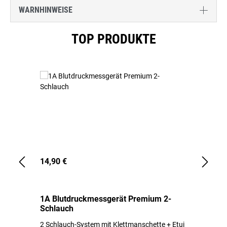
WARNHINWEISE
Produktgalerie überspringen
TOP PRODUKTE
14,90 €
1,
1A Blutdruckmessgerät Premium 2-
1A
Schlauch
in
2 Schlauch-System mit Klettmanschette + Etui
To