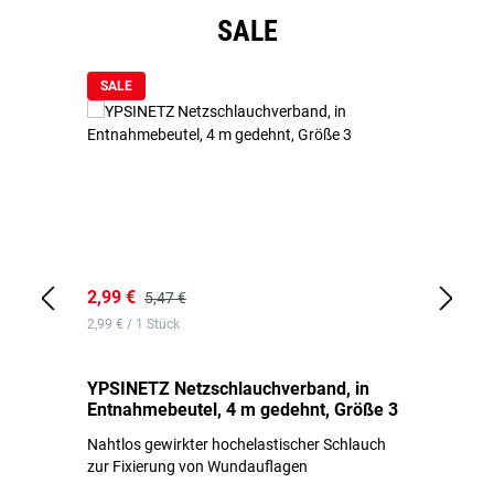
Produktgalerie überspringen
SALE
SALE
2,99 €
7,
5,47 €
2,99 € / 1 Stück
0,1
YPSINETZ Netzschlauchverband, in
YP
Entnahmebeutel, 4 m gedehnt, Größe 3
Ki
Nahtlos gewirkter hochelastischer Schlauch
zur Fixierung von Wundauflagen
Li