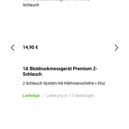
14,90 €
1,
1A Blutdruckmessgerät Premium 2-
1A
Schlauch
in
2 Schlauch-System mit Klettmanschette + Etui
To
Bl
Lieferbar
|
Lieferung in 1-3 Werktagen.
Li