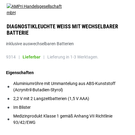
DIAGNOSTIKLEUCHTE WEISS MIT WECHSELBARER B
ATTERIE
inklusive auswechselbaren Batterien
9314
|
Lieferbar
|
Lieferung in 1-3 Werktagen.
Eigenschaften
Aluminiumröhre mit Ummantelung aus ABS-Kunststoff
(Acrynitril-Butadien-Styrol)
2,2 V mit 2 Langzeitbatterien (1,5 V AAA)
Im Blister
Medizinprodukt Klasse 1 gemäß Anhang VII Richtlinie
93/42/EWG