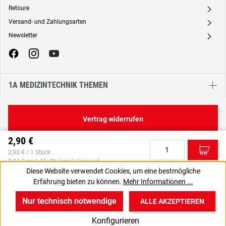
Retoure
A
Versand- und Zahlungsarten
A
Newsletter
A
1A MEDIZINTECHNIK THEMEN
Vertrag widerrufen
2,90 €
C
2,90 € / 1 Stück
2,44 € zzgl. MwSt., | zzgl. Versand
Diese Website verwendet Cookies, um eine bestmögliche
Erfahrung bieten zu können.
Mehr Informationen ...
VPE gewünscht? Dann die zu bestellende Anzahl auf 100
J
setzen.
Nur technisch notwendige
ALLE AKZEPTIEREN
w
v
B
Konfigurieren