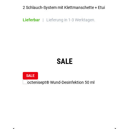
2 Schlauch-System mit Klettmanschette + Etui
To
Bl
Lieferbar
|
Lieferung in 1-3 Werktagen.
Li
Produktgalerie überspringen
SALE
SALE