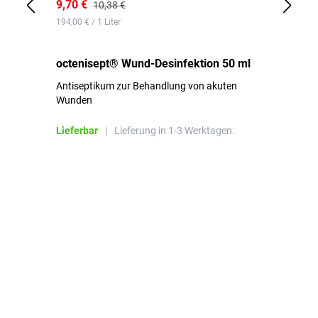
9,70 €
10
10,38 €
194,00 € / 1 Liter
de
octenisept® Wund-Desinfektion 50 ml
Pa
Antiseptikum zur Behandlung von akuten
10
Wunden
al
ha
Lieferbar
|
Lieferung in 1-3 Werktagen.
Li