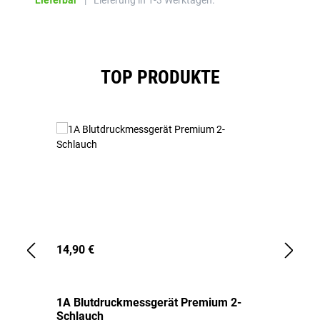
Lieferbar
|
Lieferung in 1-3 Werktagen.
Produktgalerie überspringen
TOP PRODUKTE
14,90 €
1,
1A Blutdruckmessgerät Premium 2-
1A
Schlauch
in