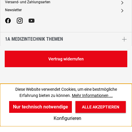
Versand- und Zahlungsarten
A
Newsletter
A
1A MEDIZINTECHNIK THEMEN
Vertrag widerrufen
Diese Website verwendet Cookies, um eine bestmögliche
0,61 €
Erfahrung bieten zu können.
Mehr Informationen ...
C
0,51 € zzgl. MwSt., | zzgl. Versand
Nur technisch notwendige
ALLE AKZEPTIEREN
w
v
B
Konfigurieren
Start
Produkte
Anmelden