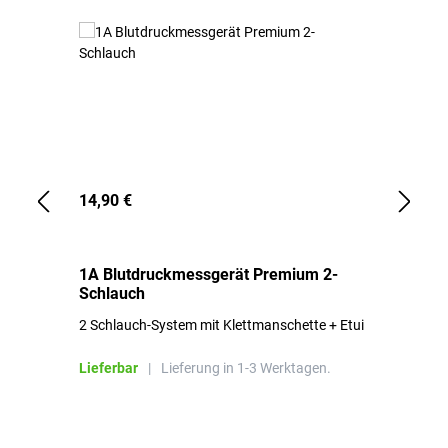
14,90 €
1,
1A Blutdruckmessgerät Premium 2-
1A
Schlauch
in
2 Schlauch-System mit Klettmanschette + Etui
To
Bl
Lieferbar
|
Lieferung in 1-3 Werktagen.
Li