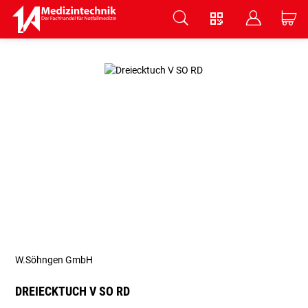
V
B
C
Zum Hauptinhalt springen
W.Söhngen GmbH
DREIECKTUCH V SO RD