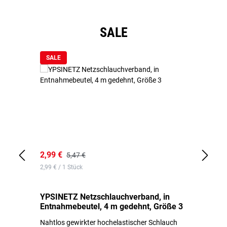
Produktgalerie überspringen
SALE
SALE
2,99 €
7,
5,47 €
2,99 € / 1 Stück
0,1
YPSINETZ Netzschlauchverband, in
YP
Entnahmebeutel, 4 m gedehnt, Größe 3
Ki
Nahtlos gewirkter hochelastischer Schlauch