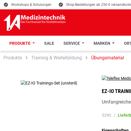
E
Workshops & Schulungen
E
Shop-Bestellungen ab 250 € versandkoste
PRODUKTE
SALE
SERVICE
MARKEN
ORT
 Hauptinhalt springen
Zur Suche springen
Zur Hauptnavigation springen
Produkte
Training & Weiterbildung
Übungsmaterial
EZ-IO TRAIN
Umfangreiches
5290
|
Liefer
Eigenschaften