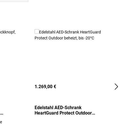
1.269,00 €
2
Edelstahl AED-Schrank
T
HeartGuard Protect Outdoor
I
beheizt, bis -20°C
S
re
E