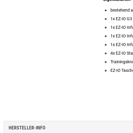
bestehend a
1x EZ-IO G3 
1x EZ-IO Inf
1x EZ-IO Inf
1x EZ-IO Inf
4x EZ-IO Sta
Trainingskn
EZ-IO Tasche
HERSTELLER-INFO