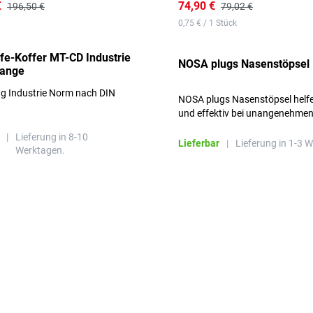
€
74,90 €
196,50 €
79,02 €
0,75 € / 1 Stück
lfe-Koffer MT-CD Industrie
NOSA plugs Nasenstöpsel
range
ng Industrie Norm nach DIN
NOSA plugs Nasenstöpsel helfe
und effektiv bei unangenehme
Gerüchen, ohne die Atmung zu
|
Lieferung in 8-10
beeinträchtigen.
Lieferbar
|
Lieferung in 1-3 
Werktagen.