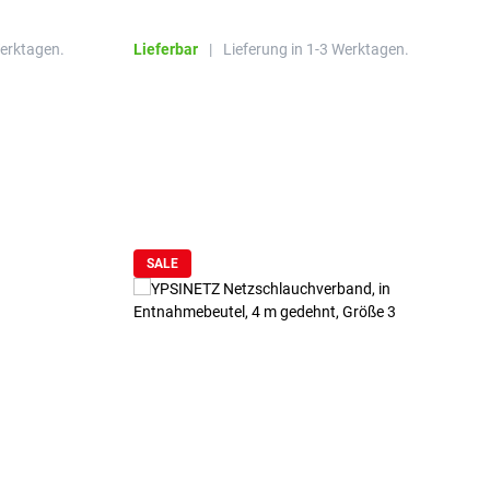
R
Werktagen.
Lieferbar
|
Lieferung in 1-3 Werktagen.
L
SALE