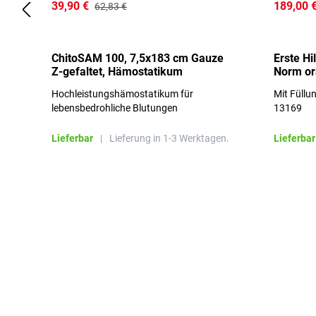
39,90 €
189,00 
62,83 €
ChitoSAM 100, 7,5x183 cm Gauze
Erste Hi
Z-gefaltet, Hämostatikum
Norm o
Hochleistungshämostatikum für
Mit Füllu
lebensbedrohliche Blutungen
13169
Lieferbar
|
Lieferung in 1-3 Werktagen.
Lieferbar