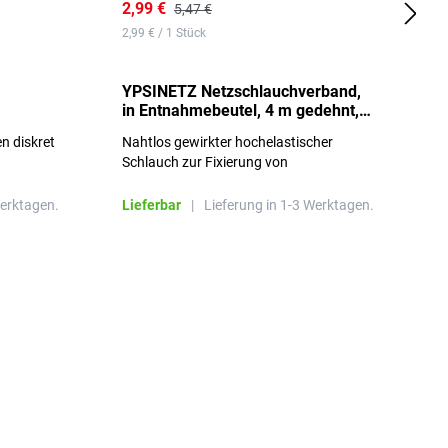
2,99 €
7
5,47 €
2,99 € / 1 Stück
0,
YPSINETZ Netzschlauchverband,
Y
in Entnahmebeutel, 4 m gedehnt,
w
Größe 3
S
n diskret
Nahtlos gewirkter hochelastischer
n
Schlauch zur Fixierung von
Wundauflagen
Werktagen.
Lieferbar
|
Lieferung in 1-3 Werktagen.
L