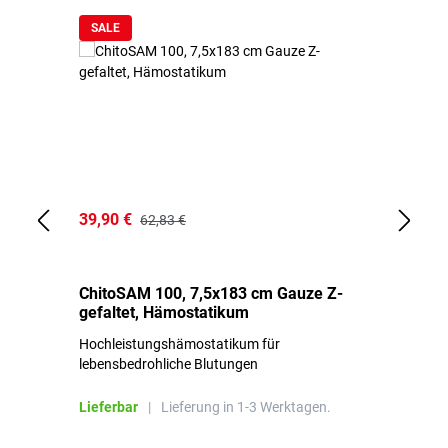
SALE
39,90 €
18
62,83 €
ChitoSAM 100, 7,5x183 cm Gauze Z-
Er
gefaltet, Hämostatikum
N
Hochleistungshämostatikum für
Mi
lebensbedrohliche Blutungen
Li
Lieferbar
|
Lieferung in 1-3 Werktagen.