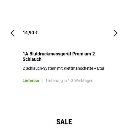
14,90 €
1,
1A Blutdruckmessgerät Premium 2-
1A
Schlauch
in
2 Schlauch-System mit Klettmanschette + Etui
To
Bl
Lieferbar
|
Lieferung in 1-3 Werktagen.
Li
Produktgalerie überspringen
SALE