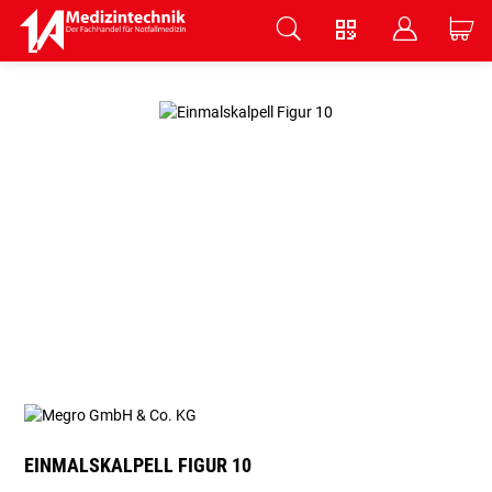
V
B
C
Zum Hauptinhalt springen
EINMALSKALPELL FIGUR 10