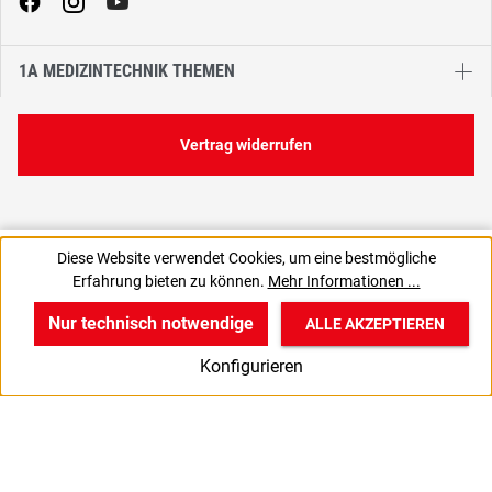
1A MEDIZINTECHNIK THEMEN
Vertrag widerrufen
6,31 €
Diese Website verwendet Cookies, um eine bestmögliche
C
6,31 € / 1 Stück
Erfahrung bieten zu können.
Mehr Informationen ...
5,30 € zzgl. MwSt., | zzgl. Versand
Nur technisch notwendige
ALLE AKZEPTIEREN
w
v
B
Konfigurieren
Start
Produkte
Anmelden