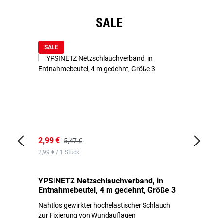
Produktgalerie überspringen
SALE
SALE
2,99 €
7,
5,47 €
2,99 € / 1 Stück
0,1
YPSINETZ Netzschlauchverband, in
YP
Entnahmebeutel, 4 m gedehnt, Größe 3
Ki
Nahtlos gewirkter hochelastischer Schlauch
zur Fixierung von Wundauflagen
Li