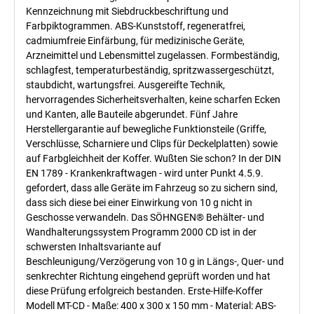
Kennzeichnung mit Siebdruckbeschriftung und
Farbpiktogrammen. ABS-Kunststoff, regeneratfrei,
cadmiumfreie Einfärbung, für medizinische Geräte,
Arzneimittel und Lebensmittel zugelassen. Formbeständig,
schlagfest, temperaturbeständig, spritzwassergeschützt,
staubdicht, wartungsfrei. Ausgereifte Technik,
hervorragendes Sicherheitsverhalten, keine scharfen Ecken
und Kanten, alle Bauteile abgerundet. Fünf Jahre
Herstellergarantie auf bewegliche Funktionsteile (Griffe,
Verschlüsse, Scharniere und Clips für Deckelplatten) sowie
auf Farbgleichheit der Koffer. Wußten Sie schon? In der DIN
EN 1789 - Krankenkraftwagen - wird unter Punkt 4.5.9.
gefordert, dass alle Geräte im Fahrzeug so zu sichern sind,
dass sich diese bei einer Einwirkung von 10 g nicht in
Geschosse verwandeln. Das SÖHNGEN® Behälter- und
Wandhalterungssystem Programm 2000 CD ist in der
schwersten Inhaltsvariante auf
Beschleunigung/Verzögerung von 10 g in Längs-, Quer- und
senkrechter Richtung eingehend geprüft worden und hat
diese Prüfung erfolgreich bestanden. Erste-Hilfe-Koffer
Modell MT-CD - Maße: 400 x 300 x 150 mm - Material: ABS-