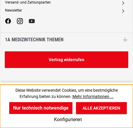
Versand- und Zahlungsarten
A
Newsletter
A
1A MEDIZINTECHNIK THEMEN
Vertrag widerrufen
96,75 €
Diese Website verwendet Cookies, um eine bestmögliche
C
96,75 € / 1 Stück
Erfahrung bieten zu können.
Mehr Informationen ...
81,30 € zzgl. MwSt., | zzgl. Versand
Nur technisch notwendige
ALLE AKZEPTIEREN
w
v
B
Konfigurieren
Start
Produkte
Anmelden