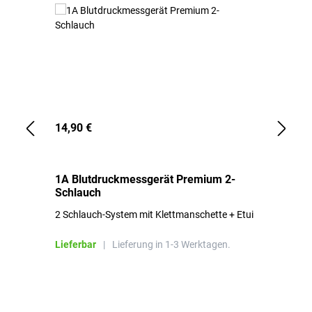
14,90 €
1,
1A Blutdruckmessgerät Premium 2-
1A
Schlauch
in
2 Schlauch-System mit Klettmanschette + Etui
To
Bl
Lieferbar
|
Lieferung in 1-3 Werktagen.
Li