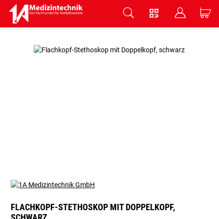
V
B
C
Zum Hauptinhalt springen
FLACHKOPF-STETHOSKOP MIT DOPPELKOPF,
SCHWARZ