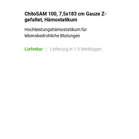
ChitoSAM 100, 7,5x183 cm Gauze Z-
Er
gefaltet, Hämostatikum
N
Hochleistungshämostatikum für
Mi
lebensbedrohliche Blutungen
Li
Lieferbar
|
Lieferung in 1-3 Werktagen.