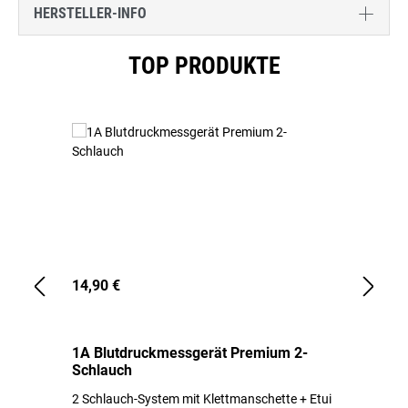
HERSTELLER-INFO
Produktgalerie überspringen
TOP PRODUKTE
14,90 €
1,
1A Blutdruckmessgerät Premium 2-
1A
Schlauch
in
2 Schlauch-System mit Klettmanschette + Etui
To