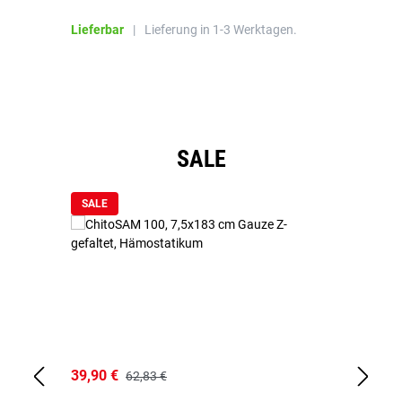
Bl
Lieferbar
|
Lieferung in 1-3 Werktagen.
Li
Produktgalerie überspringen
SALE
SALE
39,90 €
18
62,83 €