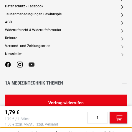
Datenschutz - Facebook
A
Teilnahmebedingungen Gewinnspiel
A
AGB
A
Widerrufsrecht & Widerrufsformular
A
Retoure
A
Versand- und Zahlungsarten
A
Newsletter
A
1A MEDIZINTECHNIK THEMEN
Vertrag widerrufen
1,79 €
C
1,79 € / 1 Stück
1,50 € zzgl. MwSt., | zzgl. Versand