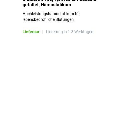
gefaltet, Hämostatikum
N
Hochleistungshämostatikum für
Mi
lebensbedrohliche Blutungen
Li
Lieferbar
|
Lieferung in 1-3 Werktagen.