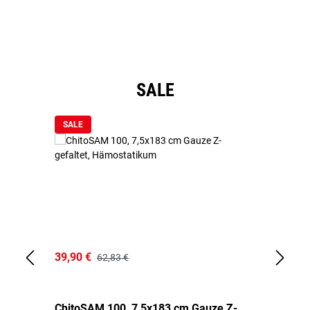
Li
Produktgalerie überspringen
SALE
SALE
39,90 €
18
62,83 €
ChitoSAM 100, 7,5x183 cm Gauze Z-
Er