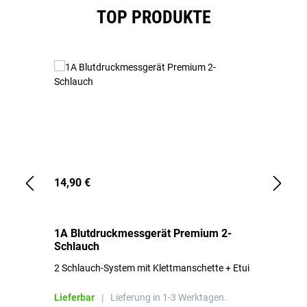
Produktgalerie überspringen
TOP PRODUKTE
14,90 €
1,
1A Blutdruckmessgerät Premium 2-
1A
Schlauch
in
2 Schlauch-System mit Klettmanschette + Etui
To
Bl
Lieferbar
|
Lieferung in 1-3 Werktagen.