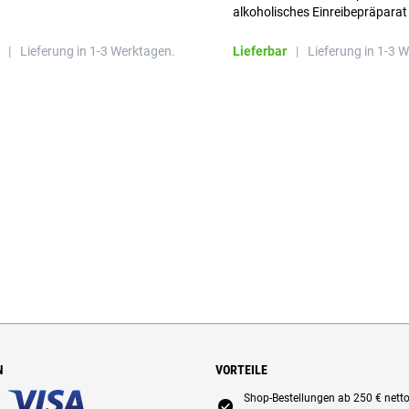
alkoholisches Einreibepräparat
|
Lieferung in 1-3 Werktagen.
Lieferbar
|
Lieferung in 1-3 
N
VORTEILE
Shop-Bestellungen ab 250 € nett
E