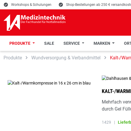
E
Workshops & Schulungen
E
Shop-Bestellungen ab 250 € versandkoste
PRODUKTE
SALE
SERVICE
MARKEN
ORT
 Hauptinhalt springen
Zur Suche springen
Zur Hauptnavigation springen
Produkte
Wundversorgung & Verbandmittel
Kalt-/Wa
KALT-/WARMK
Mehrfach ver
durch Gel Füll
1429
|
Liefer