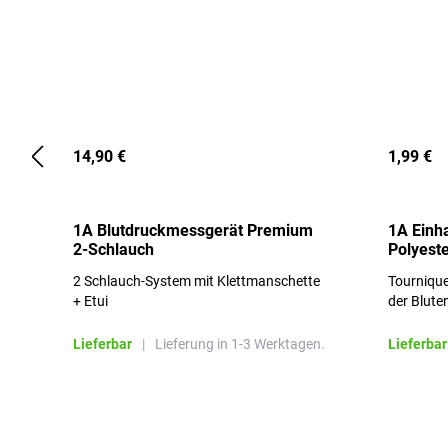
14,90 €
1,99 €
1A Blutdruckmessgerät Premium
1A Einh
2-Schlauch
Polyeste
2 Schlauch-System mit Klettmanschette
Tournique
+ Etui
der Blute
Lieferbar
|
Lieferung in 1-3 Werktagen.
Lieferbar