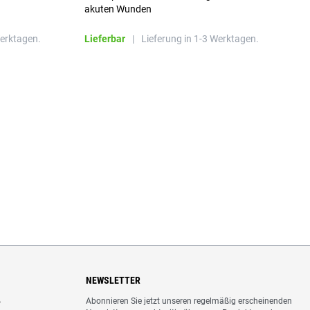
a
akuten Wunden
b
L
Werktagen.
Lieferbar
|
Lieferung in 1-3 Werktagen.
NEWSLETTER
Abonnieren Sie jetzt unseren regelmäßig erscheinenden
o