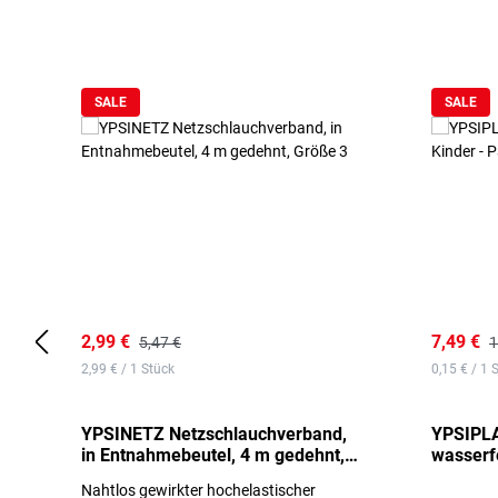
Produktgalerie überspringen
SALE
SALE
2,99 €
7,49 €
5,47 €
1
2,99 € / 1 Stück
0,15 € / 1 
YPSINETZ Netzschlauchverband,
YPSIPLA
in Entnahmebeutel, 4 m gedehnt,
wasserfe
Größe 3
Stück
Nahtlos gewirkter hochelastischer