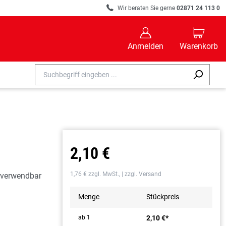
R
Wir beraten Sie gerne
02871 24 113 0
B
C
Anmelden
Warenkorb
2,10 €
1,76 € zzgl. MwSt., | zzgl. Versand
rverwendbar
Menge
Stückpreis
ab 1
2,10 €*