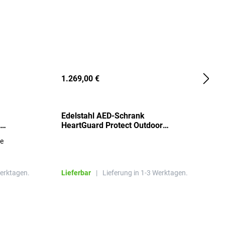
1.269,00 €
2
Edelstahl AED-Schrank
T
HeartGuard Protect Outdoor
I
beheizt, bis -20°C
S
re
E
R
Werktagen.
Lieferbar
|
Lieferung in 1-3 Werktagen.
L