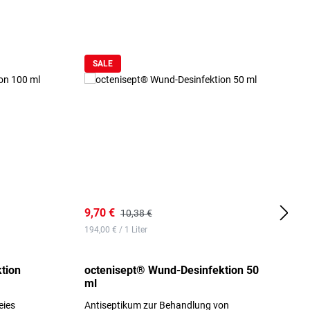
SALE
9,70 €
1
10,38 €
194,00 € / 1 Liter
d
tion
octenisept® Wund-Desinfektion 50
m
ml
1
eies
Antiseptikum zur Behandlung von