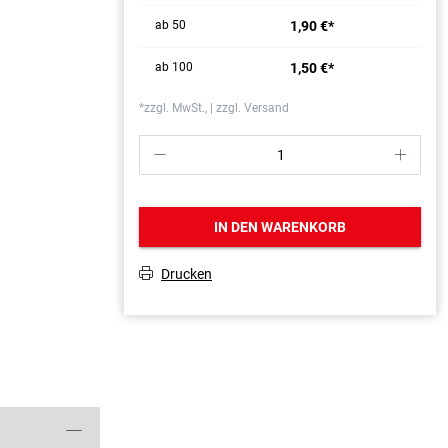
ab 50
1,90 €*
ab 100
1,50 €*
*zzgl. MwSt., | zzgl. Versand
P
S
IN DEN WARENKORB
Drucken
T