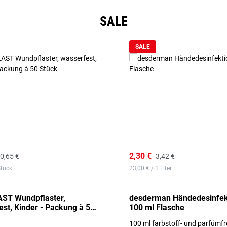
SALE
SALE
2,30 €
0,65 €
3,42 €
Stück
23,00 € / 1 Liter
ST Wundpflaster,
desderman Händedesinfek
st, Kinder - Packung à 50
100 ml Flasche
100 ml farbstoff- und parfümfr