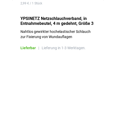
2,99 € / 1 Stück
0,1
YPSINETZ Netzschlauchverband, in
YP
Entnahmebeutel, 4 m gedehnt, Größe 3
Ki
Nahtlos gewirkter hochelastischer Schlauch
zur Fixierung von Wundauflagen
Li
Lieferbar
|
Lieferung in 1-3 Werktagen.