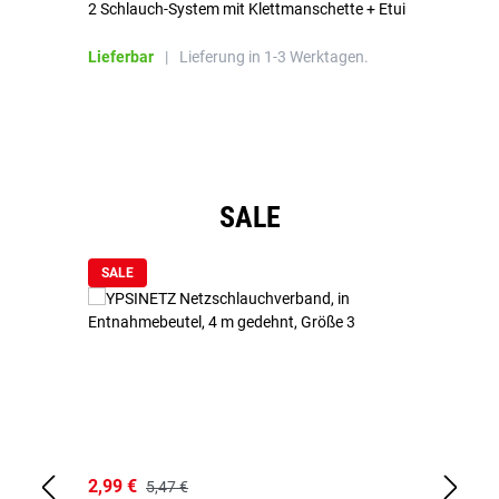
2 Schlauch-System mit Klettmanschette + Etui
To
Bl
Lieferbar
|
Lieferung in 1-3 Werktagen.
Li
Produktgalerie überspringen
SALE
SALE
2,99 €
7,
5,47 €