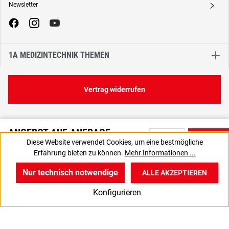
Newsletter
A
1A MEDIZINTECHNIK THEMEN
Vertrag widerrufen
ANGEBOT AUF ANFRAGE
Diese Website verwendet Cookies, um eine bestmögliche
Bitte nutzen Sie die Produktanfrage, um ein individuelles Angebot
Erfahrung bieten zu können.
Mehr Informationen ...
von uns zu erhalten.
Nur technisch notwendige
ALLE AKZEPTIEREN
w
v
B
Konfigurieren
Start
Produkte
Anmelden