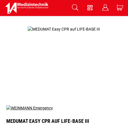
V
B
C
Zum Hauptinhalt springen
MEDUMAT EASY CPR AUF LIFE-BASE III