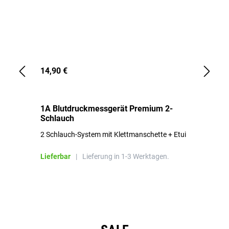
14,90 €
1,
1A Blutdruckmessgerät Premium 2-
1A
Schlauch
in
2 Schlauch-System mit Klettmanschette + Etui
To
Bl
Lieferbar
|
Lieferung in 1-3 Werktagen.
Li
Produktgalerie überspringen