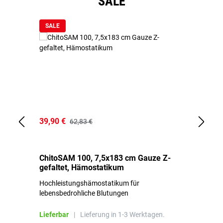
SALE
SALE
39,90 €
18
62,83 €
ChitoSAM 100, 7,5x183 cm Gauze Z-
Er
gefaltet, Hämostatikum
N
Hochleistungshämostatikum für
Mi
lebensbedrohliche Blutungen
Li
Lieferbar
|
Lieferung in 1-3 Werktagen.